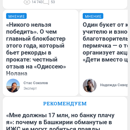
14 743
53
МНЕНИЕ
МНЕНИЕ
«Никого нельзя
Один букет от к
победить». О чем
учителю и взнос
главный блокбастер
благотворитель
этого года, который
пермячка — о то
бьет рекорды в
организует акц
прокате: честный
«Дети вместо ц
отзыв на «Одиссею»
Нолана
Стас Соколов
Надежда Сквор
Эксперт
РЕКОМЕНДУЕМ
«Мне должны 17 млн, но банку плачу
я»: почему в Башкирии обманутые в
ИЖС не могут добиться правды