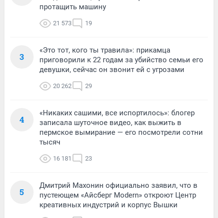
протащить машину
21 573
19
«Это тот, кого ты травила»: прикамца
3
приговорили к 22 годам за убийство семьи его
девушки, сейчас он звонит ей с угрозами
20 262
29
«Никаких сашими, все испортилось»: блогер
4
записала шуточное видео, как выжить в
пермское вымирание — его посмотрели сотни
тысяч
16 181
23
Дмитрий Махонин официально заявил, что в
5
пустеющем «Айсберг Modern» откроют Центр
креативных индустрий и корпус Вышки