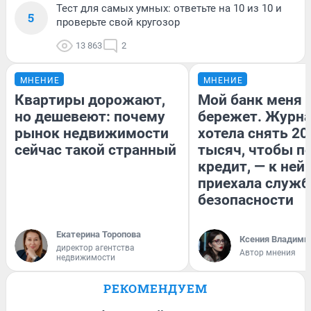
Тест для самых умных: ответьте на 10 из 10 и
5
проверьте свой кругозор
13 863
2
МНЕНИЕ
МНЕНИЕ
Квартиры дорожают,
Мой банк меня
но дешевеют: почему
бережет. Журн
рынок недвижимости
хотела снять 20
сейчас такой странный
тысяч, чтобы п
кредит, — к ней
приехала служб
безопасности
Екатерина Торопова
Ксения Владими
директор агентства
Автор мнения
недвижимости
РЕКОМЕНДУЕМ