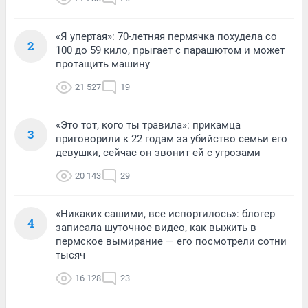
«Я упертая»: 70-летняя пермячка похудела со
2
100 до 59 кило, прыгает с парашютом и может
протащить машину
21 527
19
«Это тот, кого ты травила»: прикамца
3
приговорили к 22 годам за убийство семьи его
девушки, сейчас он звонит ей с угрозами
20 143
29
«Никаких сашими, все испортилось»: блогер
4
записала шуточное видео, как выжить в
пермское вымирание — его посмотрели сотни
тысяч
16 128
23