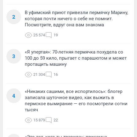
В уфимский приют привезли пермячку Марину,
2
которая почти ничего о себе не помнит.
Посмотрите, вдруг она вам знакома
25 574
19
«Я упертая»: 70-летняя пермячка похудела со
3
100 до 59 кило, прыгает с парашютом и может
протащить машину
21 304
16
«Никаких сашими, все испортилось»: блогер
4
записала шуточное видео, как выжить в
пермское вымирание — его посмотрели сотни
тысяч
15 879
22
«Это тот, кого ты травила»: прикамца