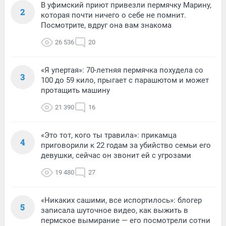
В уфимский приют привезли пермячку Марину,
2
которая почти ничего о себе не помнит.
Посмотрите, вдруг она вам знакома
26 536
20
«Я упертая»: 70-летняя пермячка похудела со
3
100 до 59 кило, прыгает с парашютом и может
протащить машину
21 390
16
«Это тот, кого ты травила»: прикамца
4
приговорили к 22 годам за убийство семьи его
девушки, сейчас он звонит ей с угрозами
19 480
27
«Никаких сашими, все испортилось»: блогер
5
записала шуточное видео, как выжить в
пермское вымирание — его посмотрели сотни