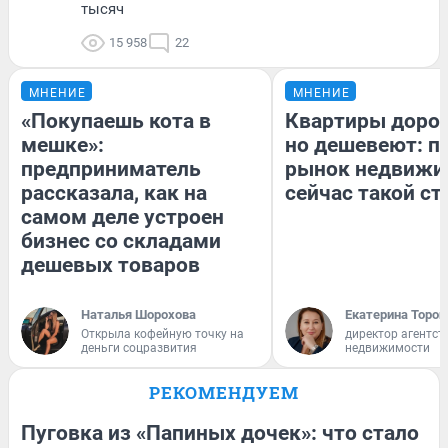
тысяч
15 958
22
МНЕНИЕ
МНЕНИЕ
«Покупаешь кота в
Квартиры доро
мешке»:
но дешевеют: п
предприниматель
рынок недвижи
рассказала, как на
сейчас такой с
самом деле устроен
бизнес со складами
дешевых товаров
Наталья Шорохова
Екатерина Тороп
Открыла кофейную точку на
директор агентст
деньги соцразвития
недвижимости
РЕКОМЕНДУЕМ
Пуговка из «Папиных дочек»: что стало