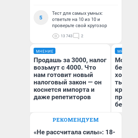
Тест для самых умных:
5
ответьте на 10 из 10 и
проверьте свой кругозор
13 743
2
МНЕНИЕ
МНЕНИЕ
Продашь за 3000, налог
Мой ба
возьмут с 4000. Что
береже
нам готовит новый
хотела 
налоговый закон — он
тысяч,
коснется импорта и
кредит,
даже репетиторов
приеха
безопа
РЕКОМЕНДУЕМ
Кс
Анастасия Завгородняя
Ав
«Не рассчитала силы»: 18-