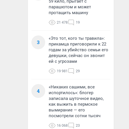
59 кило, прыгает с
парашютом и может
протащить машину
21 478
19
«Это тот, кого ты травила»:
3
прикамца приговорили к 22
годам за убийство семьи его
девушки, сейчас он звонит
ей с угрозами
19 981
29
«Никаких сашими, все
4
испортилось»: блогер
записала шуточное видео,
как выжить в пермское
вымирание — его
посмотрели сотни тысяч
16 068
23