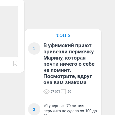
ТОП 5
В уфимский приют
1
привезли пермячку
Марину, которая
почти ничего о себе
не помнит.
Посмотрите, вдруг
она вам знакома
27 071
20
«Я упертая»: 70-летняя
2
пермячка похудела со 100 до