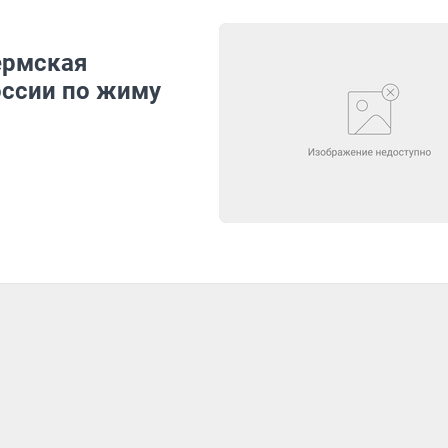
ермская
оссии по жиму