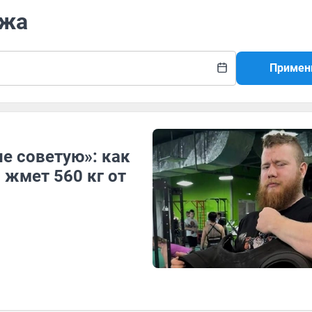
ежа
Примен
не советую»: как
 жмет 560 кг от