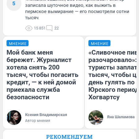
5
записала шуточное видео, как выжить в
пермское вымирание — его посмотрели сотни
тысяч
15 851
22
МНЕНИЕ
МНЕНИЕ
Мой банк меня
«Сливочное пив
бережет. Журналист
разочаровало»:
хотела снять 200
туристы заплат
тысяч, чтобы погасить
тысяч, чтобы ц
кредит, — к ней домой
день гулять по 
приехала служба
Юрского период
безопасности
Хогвартсу
Ксения Владимирская
Яна Шаламова
Автор мнения
РЕКОМЕНДУЕМ