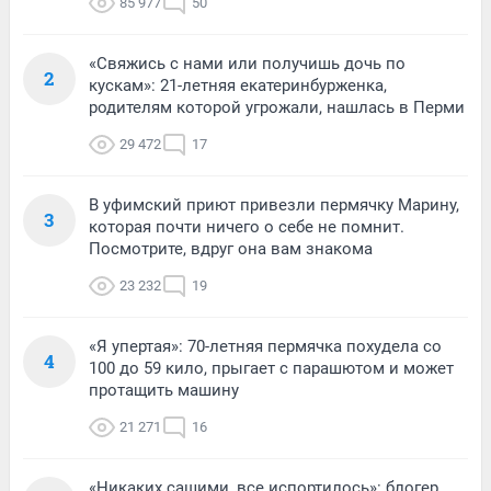
85 977
50
«Свяжись с нами или получишь дочь по
2
кускам»: 21-летняя екатеринбурженка,
родителям которой угрожали, нашлась в Перми
29 472
17
В уфимский приют привезли пермячку Марину,
3
которая почти ничего о себе не помнит.
Посмотрите, вдруг она вам знакома
23 232
19
«Я упертая»: 70-летняя пермячка похудела со
4
100 до 59 кило, прыгает с парашютом и может
протащить машину
21 271
16
«Никаких сашими, все испортилось»: блогер