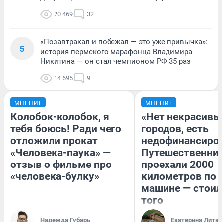
20 469
32
«Позавтракал и побежал — это уже привычка»:
5
история пермского марафонца Владимира
Никитина — он стал чемпионом РФ 35 раз
14 695
9
МНЕНИЕ
МНЕНИЕ
Колобок-колобок, я
«Нет некрасивы
тебя боюсь! Ради чего
городов, есть
отложили прокат
недофинансиро
«Человека-паука» —
Путешественни
отзыв о фильме про
проехали 2000
«человека-булку»
километров по 
машине — стоил
того
Надежда Губарь
Екатерина Литк