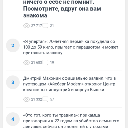
ничего о себе не помнит.
Посмотрите, вдруг она вам
знакома
27 717
21
«Я упертая»: 70-летняя пермячка похудела со
2
100 до 59 кило, прыгает с парашютом и может
протащить машину
21 683
19
Дмитрий Махонин официально заявил, что в
3
пустеющем «Айсберг Modern» откроют Центр
креативных индустрий и корпус Вышки
21 332
57
«Это тот, кого ты травила»: прикамца
4
приговорили к 22 годам за убийство семьи его
девушки, сейчас он звонит ей с угрозами