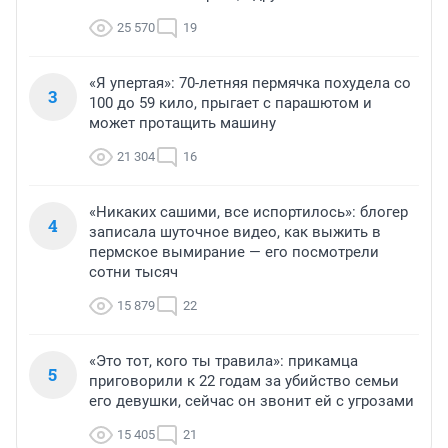
25 570
19
«Я упертая»: 70-летняя пермячка похудела со
3
100 до 59 кило, прыгает с парашютом и
может протащить машину
21 304
16
«Никаких сашими, все испортилось»: блогер
4
записала шуточное видео, как выжить в
пермское вымирание — его посмотрели
сотни тысяч
15 879
22
«Это тот, кого ты травила»: прикамца
5
приговорили к 22 годам за убийство семьи
его девушки, сейчас он звонит ей с угрозами
15 405
21