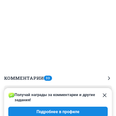
КОММЕНТАРИИ
33
Гость
19 февраля 2022, 11:07
Получай награды за комментарии и другие 
задания!
Зима прошла,опытная эксплуатация перенесена на 
следующий год ...Видимость работы 
Подробнее в профиле
показана,зарплаты получены )))