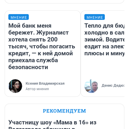
МНЕНИЕ
МНЕНИЕ
Мой банк меня
Тепло для бюд
бережет. Журналист
холодно в сало
хотела снять 200
зимой. Водител
тысяч, чтобы погасить
ездит на элект
кредит, — к ней домой
плюсы и мину
приехала служба
безопасности
Ксения Владимирская
Денис Дедюхи
Автор мнения
РЕКОМЕНДУЕМ
Участницу шоу «Мама в 16» из