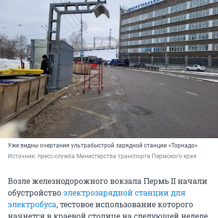
Уже видны очертания ультрабыстрой зарядной станции «Торнадо»
Источник: 
пресс-служба Министерства транспорта Пермского края
Возле железнодорожного вокзала Пермь II начали
обустройство
электрозарядной станции для
электробуса
, тестовое использование которого
начнется в краевой столице на следующей неделе.