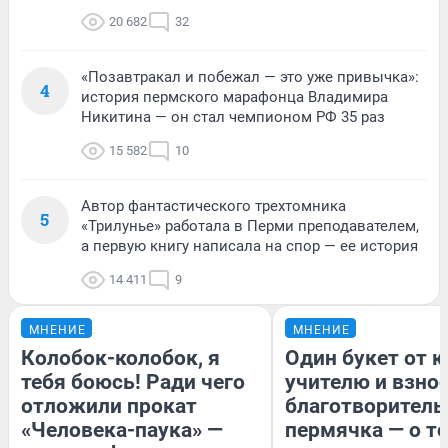
20 682
32
«Позавтракал и побежал — это уже привычка»:
4
история пермского марафонца Владимира
Никитина — он стал чемпионом РФ 35 раз
15 582
10
Автор фантастического трехтомника
5
«Трилунье» работала в Перми преподавателем,
а первую книгу написала на спор — ее история
14 411
9
МНЕНИЕ
МНЕНИЕ
Колобок-колобок, я
Один букет от к
тебя боюсь! Ради чего
учителю и взнос
отложили прокат
благотворитель
«Человека-паука» —
пермячка — о то