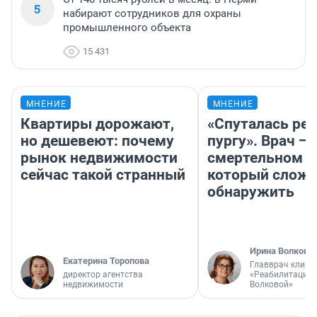
5
набирают сотрудников для охраны
промышленного объекта
15 431
МНЕНИЕ
МНЕНИЕ
Квартиры дорожают,
«Спуталась реч
но дешевеют: почему
пургу». Врач — 
рынок недвижимости
смертельном д
сейчас такой странный
который слож
обнаружить
Ирина Волкова
Екатерина Торопова
Главврач клини
директор агентства
«Реабилитация 
недвижимости
Волковой»