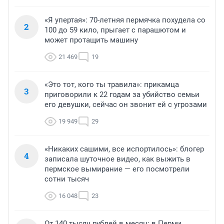
«Я упертая»: 70-летняя пермячка похудела со
2
100 до 59 кило, прыгает с парашютом и
может протащить машину
21 469
19
«Это тот, кого ты травила»: прикамца
3
приговорили к 22 годам за убийство семьи
его девушки, сейчас он звонит ей с угрозами
19 949
29
«Никаких сашими, все испортилось»: блогер
4
записала шуточное видео, как выжить в
пермское вымирание — его посмотрели
сотни тысяч
16 048
23
От 140 тысяч рублей в месяц: в Перми