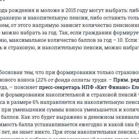
ода рождения и моложе в 2015 году могут выбрать: либ
раховую и накопительную пенсии, либо оставить тол
чем, от этого напрямую зависит количество пенсион
 можно набрать за год. Так, если гражданин формируе
ю, максимальное количество баллов за год – 10. Если
ь и страховую, и накопительную пенсии, можно набра
обоснован тем, что при формировании только страхов
хового взноса (
22% от фонда оплаты труда
. –
Прим. ре
уда, – поясняет
пресс-секретарь НПФ «Кит Финанс» Ел
При формировании накопительной и страховой пенсий 
оса в размере 6% направляется на накопительную пенс
, при уменьшении суммы взноса уменьшается и колич
баллов. Как это будет выражено в денежном эквивале
имость балла устанавливается ежегодно и какой она б
5 лет, не знает никто. При этом накопительная пенсия, 