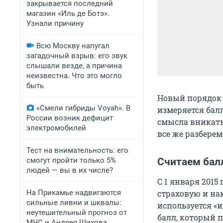
закрывается последний
магазин «Иль де Ботэ».
Узнали причину
Всю Москву напугал
загадочный взрыв: его звук
слышали везде, а причина
неизвестна. Что это могло
быть
Новый порядок р
«Смели гибриды Voyah». В
измеряется бал
России возник дефицит
смысла вникать 
электромобилей
все же разберемс
Тест на внимательность: его
смогут пройти только 5%
Считаем бал
людей — вы в их числе?
С 1 января 2015
На Прикамье надвигаются
страховую и на
сильные ливни и шквалы:
используется 
неутешительный прогноз от
балл, который 
МЧС и Андрея Шихова