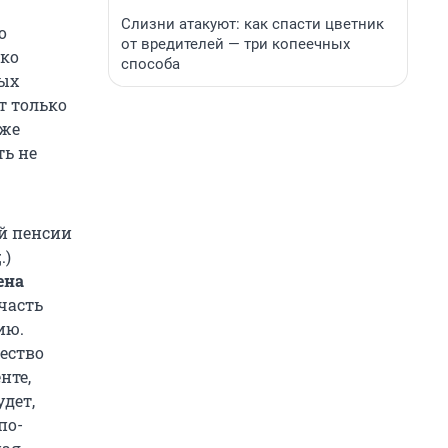
Слизни атакуют: как спасти цветник
о
от вредителей — три копеечных
ько
способа
ных
т только
 же
ть не
ой пенсии
д
.)
ена
часть
ию.
ество
нте,
удет,
по-