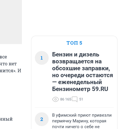
ТОП 5
Бензин и дизель
все
1
возвращается на
что нет
обсохшие заправки,
нится». И
но очереди остаются
— еженедельный
Бензинометр 59.RU
86 165
51
В уфимский приют привезли
2
онный
пермячку Марину, которая
почти ничего о себе не