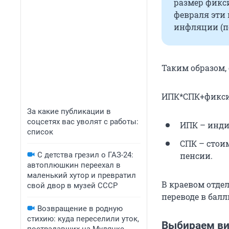
размер фикси
февраля эти
инфляции (по
Таким образом,
ИПК*СПК+фикси
За какие публикации в
соцсетях вас уволят с работы:
ИПК – инди
список
СПК – стои
С детства грезил о ГАЗ-24:
пенсии.
автоплюшкин переехал в
маленький хутор и превратил
В краевом отде
свой двор в музей СССР
переводе в балл
Возвращение в родную
стихию: куда переселили уток,
Выбираем ви