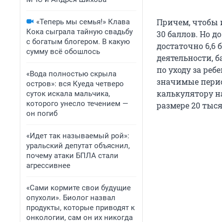
Причем, чтобы 
«Теперь мы семья!» Клава
Кока сыграла тайную свадьбу
30 баллов. Но до
с богатым блогером. В какую
достаточно 6,6 
сумму всё обошлось
деятельности, 
по уходу за реб
«Вода полностью скрыла
значимые перио
остров»: вся Куеда четверо
калькулятору н
суток искала мальчика,
которого унесло течением —
размере 20 тысяч
он погиб
«Идет так называемый рой»:
уральский депутат объяснил,
почему атаки БПЛА стали
агрессивнее
«Сами кормите свои будущие
опухоли». Биолог назвал
продукты, которые приводят к
онкологии, сам он их никогда