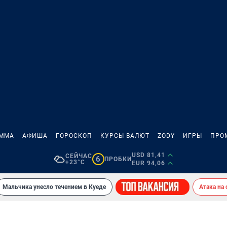
АММА
АФИША
ГОРОСКОП
КУРСЫ ВАЛЮТ
ZODY
ИГРЫ
ПРО
USD 81,41
СЕЙЧАС
6
ПРОБКИ
+23°C
EUR 94,06
Мальчика унесло течением в Куеде
Атака на