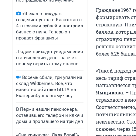
пострадавших на Мулянке
Граждане 1967 г
«Я ехал в никуда»:
формировать ст
геодезист уехал в Казахстан с
страховую. При
4 тысячами рублей и построил
баллов, которые
бизнес с нуля. Теперь он
продает франшизы
страховую пенси
решено оставит
Людям приходят уведомления
более 6,25 балла.
о зачислении денег на счет:
почему верить этому опасно
«Такой подход 
Восемь сбили, три упали на
весь тариф стра
склад Wildberries. Все, что
направляется т
известно об атаке БПЛА на
Ямщикова
. – 
Екатеринбург к этому часу
страхового взн
Соответственно
В Перми нашли пенсионера,
потенциальных 
оставившего телефон и ключи
неизвестно. Сто
дома и пропавшего на три дня
скажем, через 1
«Она крикнула: „Дядя Боря!“»