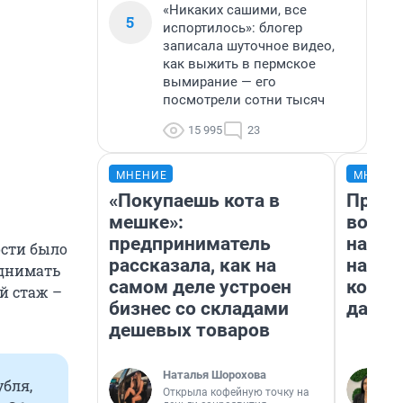
«Никаких сашими, все
5
испортилось»: блогер
записала шуточное видео,
как выжить в пермское
вымирание — его
посмотрели сотни тысяч
15 995
23
МНЕНИЕ
МНЕНИ
«Покупаешь кота в
Прода
мешке»:
возьм
предприниматель
нам г
ости было
рассказала, как на
налог
однимать
самом деле устроен
косне
ый стаж –
бизнес со складами
даже 
дешевых товаров
Наталья Шорохова
убля,
Открыла кофейную точку на