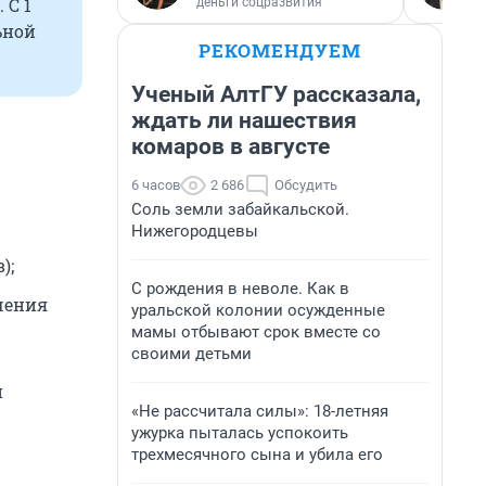
 С 1
деньги соцразвития
ьной
РЕКОМЕНДУЕМ
Ученый АлтГУ рассказала,
ждать ли нашествия
комаров в августе
6 часов
2 686
Обсудить
Соль земли забайкальской.
Нижегородцевы
);
С рождения в неволе. Как в
чения
уральской колонии осужденные
мамы отбывают срок вместе со
своими детьми
и
«Не рассчитала силы»: 18-летняя
ужурка пыталась успокоить
трехмесячного сына и убила его