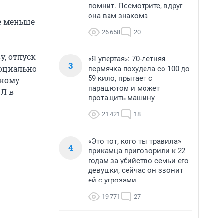
помнит. Посмотрите, вдруг
она вам знакома
е меньше
26 658
20
у, отпуск
«Я упертая»: 70-летняя
3
социально
пермячка похудела со 100 до
59 кило, прыгает с
нному
парашютом и может
ФЛ в
протащить машину
21 421
18
«Это тот, кого ты травила»:
4
прикамца приговорили к 22
годам за убийство семьи его
девушки, сейчас он звонит
ей с угрозами
19 771
27