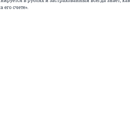
нируется в рублях и застрахованный всегда знает, ка
 его счете».