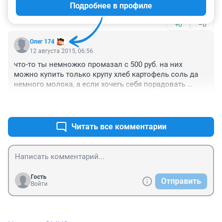
Подробнее в профиле
продажа дорогих автор в
+0
–0
Олег 174
12 августа 2015, 06:56
что-то ты немножко промазал с 500 руб. на них 
можно купить только крупу хлеб картофель соль да 
немного молока, а если хочегь себя порадовать 
мяском сырком или колбаской средним качеством то 
+0
–0
уже брать надо с собой 1000 руб. и выше смотря 
какой запрос у каждого человека...
Читать все комментарии
Гость
Отправить
Войти