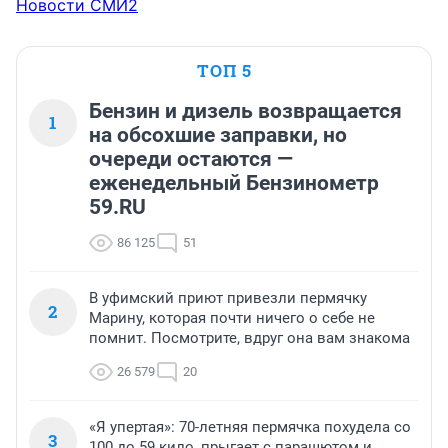
Новости СМИ2
ТОП 5
Бензин и дизель возвращается
1
на обсохшие заправки, но
очереди остаются —
еженедельный Бензинометр
59.RU
86 125
51
В уфимский приют привезли пермячку
2
Марину, которая почти ничего о себе не
помнит. Посмотрите, вдруг она вам знакома
26 579
20
«Я упертая»: 70-летняя пермячка похудела со
3
100 до 59 кило, прыгает с парашютом и