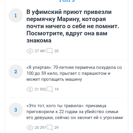
В уфимский приют привезли
1
пермячку Марину, которая
почти ничего о себе не помнит.
Посмотрите, вдруг она вам
знакома
27 481
20
«Я упертая»: 70-летняя пермячка похудела со
2
100 до 59 кило, прыгает с парашютом и
может протащить машину
21 592
19
«Это тот, кого ты травила»: прикамца
3
приговорили к 22 годам за убийство семьи
его девушки, сейчас он звонит ей с угрозами
20 297
29