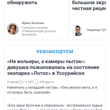
обнаружить
большом экран
честная рецен
Ирина Волкова
Главврач клиники
Надежда Губар
«Реабилитация доктора
Волковой»
РЕКОМЕНДУЕМ
«Не вольеры, а камеры пыток»:
девушка пожаловалась на состояние
экопарка «Лотос» в Уссурийске
8 часов
3 753
Обсудить
Накипело у младшей сестры: «Она уехала жить, а я
осталась быть хорошей»
«Ела одни булочки и пирожные»: экстремально худые