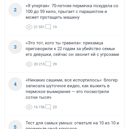
«Я упертая»: 70-летняя пермячка похудела со
2
100 до 59 кило, прыгает с парашютом и
может протащить машину
21 551
19
«Это тот, кого ты травила»: прикамца
3
приговорили к 22 годам за убийство семьи
его девушки, сейчас он звонит ей с угрозами
20 215
29
«Никаких сашими, все испортилось»: блогер
4
записала шуточное видео, как выжить в
пермское вымирание — его посмотрели
сотни тысяч
16 156
23
Тест для самых умных: ответьте на 10 из 10 и
5
проверьте свой кругозор