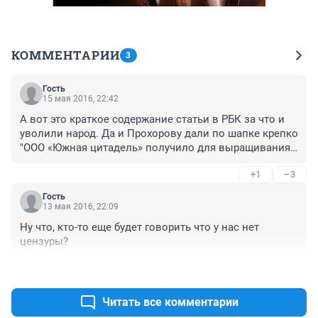
КОММЕНТАРИИ
3
Гость
15 мая 2016, 22:42
А вот это краткое содержание статьи в РБК за что и 
уволили народ. Да и Прохорову дали по шапке крепко

"ООО «Южная цитадель» получило для выращивания 
устриц и мидий 1 тыс. га акватории у мыса Идокопас 
+1
–3
под Геленджиком, у так называемого дворца Путина. 
Владелец «Южной цитадели» ранее работал в 
Гость
компании, управлявшей дворцом"
13 мая 2016, 22:09
Ну что, кто-то еще будет говорить что у нас нет 
цензуры?
+7
–2
Читать все комментарии