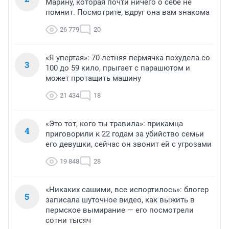
Марину, которая почти ничего о себе не
помнит. Посмотрите, вдруг она вам знакома
26 779
20
«Я упертая»: 70-летняя пермячка похудела со
3
100 до 59 кило, прыгает с парашютом и
может протащить машину
21 434
18
«Это тот, кого ты травила»: прикамца
4
приговорили к 22 годам за убийство семьи
его девушки, сейчас он звонит ей с угрозами
19 848
28
«Никаких сашими, все испортилось»: блогер
5
записала шуточное видео, как выжить в
пермское вымирание — его посмотрели
сотни тысяч