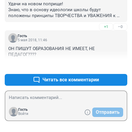
подписантов" определенной национальной 
Удачи на новом поприще!

принадлежности, не знающих ни наш город, ни 
Знаю, что в основу идеологии школы будут 
настроений простого народа, но выступивших в 
положены принципы ТВОРЧЕСТВА и УВАЖЕНИЯ к 
поддержку «своего», а на деле – в поддержку 
историческим традициям КУЛЬТУРЫ-ОБРАЗОВАНИЯ- 
зарвавшейся на бюджетных харчах "мильграмовской" 
+1
–0
ЛИЧНОЧТИ!.............................

клики, то Гладнев и до сих пор был бы министром 
культуры, и не плохим министром. Удачи Вам, Игорь 
Гость
Оппонентам, зацикливающимся "про коровяк": А 
5 мая 2018, 11:46
Алексеевич!
каким бы директором школы стал ваш миль-грамм(а 
ОН ПИШУТ ОБРАЗОВАНИЯ НЕ ИМЕЕТ, НЕ 
какова фонетика фамилии..??? ). Вы бы отдали своих 
ПЕДАГОГ????
детей к нему на воспитание?....

Что он воспитал бы
+0
–0
Читать все комментарии
Гость
Отправить
Войти