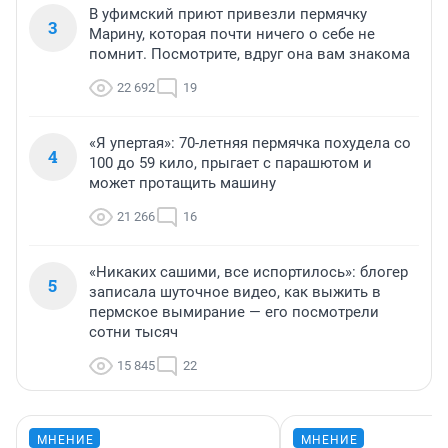
В уфимский приют привезли пермячку
3
Марину, которая почти ничего о себе не
помнит. Посмотрите, вдруг она вам знакома
22 692
19
«Я упертая»: 70-летняя пермячка похудела со
4
100 до 59 кило, прыгает с парашютом и
может протащить машину
21 266
16
«Никаких сашими, все испортилось»: блогер
5
записала шуточное видео, как выжить в
пермское вымирание — его посмотрели
сотни тысяч
15 845
22
МНЕНИЕ
МНЕНИЕ