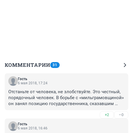
КОММЕНТАРИИ
31
Гость
6 мая 2018, 17:24
Отстаньте от человека, не злобствуйте. Это честный, 
порядочный человек. В борьбе с «мильграмовщиной» 
он занял позицию государственника, сказавшим 
«нет» разбазариванию бюджетных средств. Тогда его 
+2
–0
многие зауважали по-настоящему. Но.. Если бы 
бывший губернатор не был таким…ну, скажем, 
Гость
слабым, не испугался бы окриков "московских 
6 мая 2018, 16:46