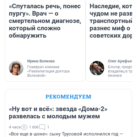
«Спуталась речь, понес
Наследие, кото
пургу». Врач — о
чудом не разва
смертельном диагнозе,
транспортный 
который сложно
разнес миф о 
обнаружить
советских доро
Ирина Волкова
Олег Арефьев
Главврач клиники
Блогер, предпри
«Реабилитация доктора
владелец в тра
Волковой»
бизнесе
РЕКОМЕНДУЕМ
«Ну вот и всё»: звезда «Дома-2»
развелась с молодым мужем
4 часа
1 606
1
«Все еще в шоке»: сыну Трусовой исполнился год —