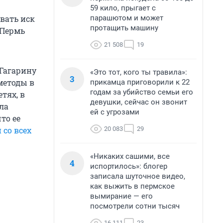
59 кило, прыгает с
парашютом и может
вать иск
протащить машину
 Пермь
21 508
19
 Гагарину
«Это тот, кого ты травила»:
3
методы в
прикамца приговорили к 22
годам за убийство семьи его
тях, в
девушки, сейчас он звонит
ла
ей с угрозами
то ее
20 083
29
 со всех
«Никаких сашими, все
4
испортилось»: блогер
записала шуточное видео,
как выжить в пермское
вымирание — его
посмотрели сотни тысяч
16 111
23