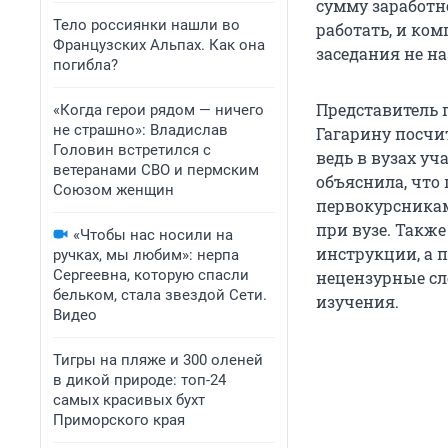
сумму заработн
Тело россиянки нашли во
работать, и ко
Французских Альпах. Как она
заседания не н
погибла?
Представитель 
«Когда герои рядом — ничего
не страшно»: Владислав
Гагарину посчи
Головин встретился с
ведь в вузах уч
ветеранами СВО и пермским
объяснила, что
Союзом женщин
первокурсникам
при вузе. Такж
«Чтобы нас носили на
инструкции, а 
ручках, мы любим»: нерпа
Сергеевна, которую спасли
нецензурные сл
бельком, стала звездой Сети.
изучения.
Видео
Тигры на пляже и 300 оленей
в дикой природе: топ-24
самых красивых бухт
Приморского края