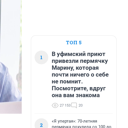
ТОП 5
В уфимский приют
1
привезли пермячку
Марину, которая
почти ничего о себе
не помнит.
Посмотрите, вдруг
она вам знакома
27 153
20
«Я упертая»: 70-летняя
2
пермячка похудела со 100 до