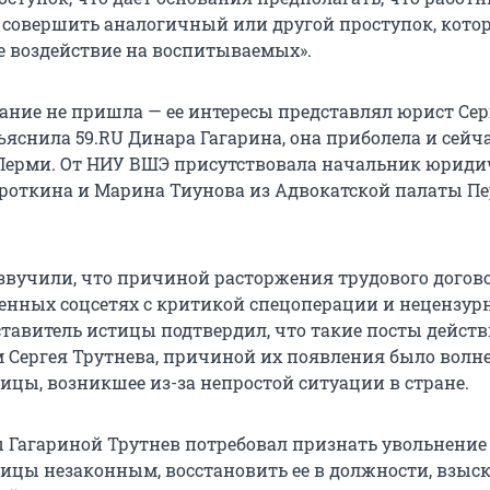
совершить аналогичный или другой проступок, кото
е воздействие на воспитываемых».
дание не пришла — ее интересы представлял юрист Сер
ъяснила 59.RU Динара Гагарина, она приболела и сейч
 Перми. От НИУ ВШЭ присутствовала начальник юриди
ироткина и Марина Тиунова из Адвокатской палаты П
 озвучили, что причиной расторжения трудового догов
енных соцсетях с критикой спецоперации и нецензур
ставитель истицы подтвердил, что такие посты дейст
м Сергея Трутнева, причиной их появления было волн
ицы, возникшее из-за непростой ситуации в стране.
 Гагариной Трутнев потребовал признать увольнение
ицы незаконным, восстановить ее в должности, взыс