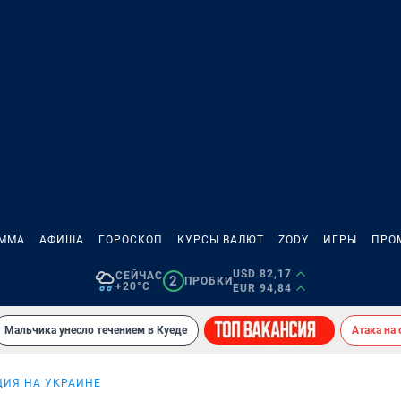
АММА
АФИША
ГОРОСКОП
КУРСЫ ВАЛЮТ
ZODY
ИГРЫ
ПРО
USD 82,17
СЕЙЧАС
2
ПРОБКИ
+20°C
EUR 94,84
Мальчика унесло течением в Куеде
Атака на
ИЯ НА УКРАИНЕ