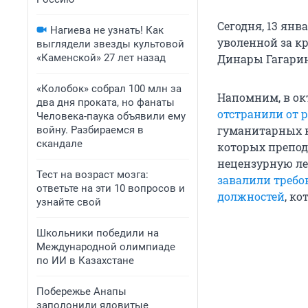
Сегодня, 13 ян
Нагиева не узнать! Как
уволенной за к
выглядели звезды культовой
«Каменской» 27 лет назад
Динары Гагарин
«Колобок» собрал 100 млн за
Напомним, в ок
два дня проката, но фанаты
отстранили от 
Человека-паука объявили ему
гуманитарных на
войну. Разбираемся в
скандале
которых препод
нецензурную лек
Тест на возраст мозга:
завалили требо
ответьте на эти 10 вопросов и
должностей
, к
узнайте свой
Школьники победили на
Международной олимпиаде
по ИИ в Казахстане
Побережье Анапы
заполонили ядовитые