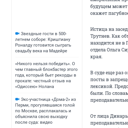
будущем может 
окажет пагубно
Истица на засе
Звездные гости в 500-
Трутнев. Как об
летнем соборе: Криштиану
находится не в
Роналду готовится сыграть
отдела Ольга С
свадьбу века на Мадейре
края.
«Никого нельзя победить». О
чем главный блокбастер этого
В суде еще раз
года, который бьет рекорды в
посты в запрещ
прокате: честный отзыв на
лексикой. Пред
«Одиссею» Нолана
были. По слова
Экс-участница «Дома-2» из
преподавательн
Перми, прогулявшаяся голой
по Москве, расплакалась и
От лица Динары
объяснила свою выходку
после суда: видео
преподавательн