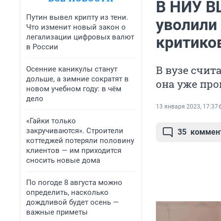
В НИУ В
Путин вывел крипту из тени.
уволили
Что изменит новый закон о
легализации цифровых валют
критико
в России
В вузе счит
Осенние каникулы станут
дольше, а зимние сократят в
она уже про
новом учебном году: в чём
дело
13 января 2023, 17:37
«Гайки только
закручиваются». Строители
35
коммен
коттеджей потеряли половину
клиентов — им приходится
сносить новые дома
По погоде 8 августа можно
определить, насколько
дождливой будет осень —
важные приметы