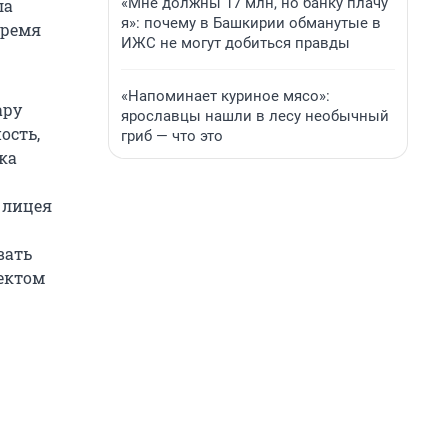
«Мне должны 17 млн, но банку плачу
ла
я»: почему в Башкирии обманутые в
время
ИЖС не могут добиться правды
«Напоминает куриное мясо»:
ару
ярославцы нашли в лесу необычный
ость,
гриб — что это
ка
 лицея
вать
ъектом