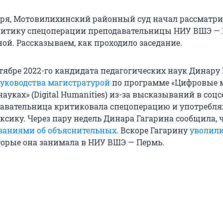
варя, Мотовилихинский районный суд начал рассматри
ритику спецоперации преподавательницы НИУ ВШЭ —
ой. Рассказываем, как проходило заседание.
тябре 2022-го кандидата педагогических наук Динару
руководства магистратурой
по программе «Цифровые 
уках» (Digital Humanities) из-за высказываний в соцсе
авательница критиковала спецоперацию и употребля
сику. Через пару недель Динара Гагарина сообщила, ч
ваниями об объяснительных
. Вскоре Гагарину
уволили
оторые она занимала в НИУ ВШЭ — Пермь.