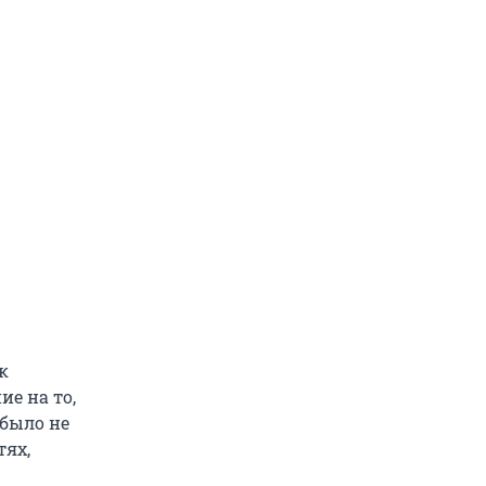
к
е на то,
 было не
тях,