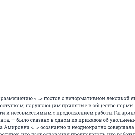
о размещению <...> постов с ненормативной лексикой 
оступком, нарушающим принятые в обществе нормы
ти и несовместимым с продолжением работы Гагариной
та, — было сказано в одном из приказов об увольнении.
а Амировна <...> осознанно и неоднократно совершала
ступок, что дает основания предполагать, что работн