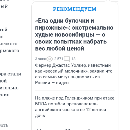
рый
РЕКОМЕНДУЕМ
«Ела одни булочки и
пирожные»: экстремально
гей
худые новосибирцы — о
ас
своих попытках набрать
ческого
вес любой ценой
ермского
3 часа
2 571
13
Фермер Джастас Уолкер, известный
как «веселый молочник», заявил что
ора стали
его семью могут выдворить из
ной
России — видео
вительно
ение
На пляже под Геленджиком при атаке
БПЛА погибли преподаватель
английского языка и ее 12-летняя
дочь
кать