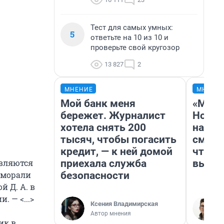
Тест для самых умных:
5
ответьте на 10 из 10 и
проверьте свой кругозор
13 827
2
МНЕНИЕ
МНЕНИ
Мой банк меня
«Мы в
бережет. Журналист
Нолан
хотела снять 200
настр
тысяч, чтобы погасить
смотр
кредит, — к ней домой
чтобы
приехала служба
выгля
являются
безопасности
 морали
 Д. А. в
 — <...>
Ксения Владимирская
Автор мнения
ик в