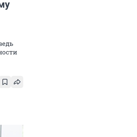
му
ведь
ности