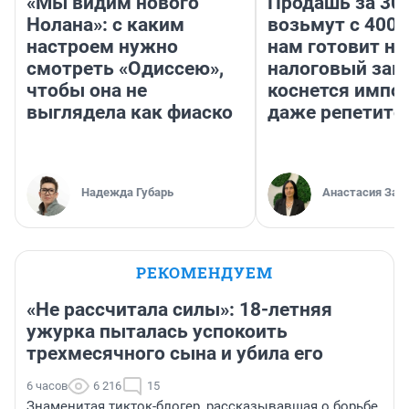
«Мы видим нового
Продашь за 300
Нолана»: с каким
возьмут с 4000
настроем нужно
нам готовит н
смотреть «Одиссею»,
налоговый зако
чтобы она не
коснется импор
выглядела как фиаско
даже репетито
Надежда Губарь
Анастасия Зав
РЕКОМЕНДУЕМ
«Не рассчитала силы»: 18-летняя
ужурка пыталась успокоить
трехмесячного сына и убила его
6 часов
6 216
15
Знаменитая тикток-блогер, рассказывавшая о борьбе