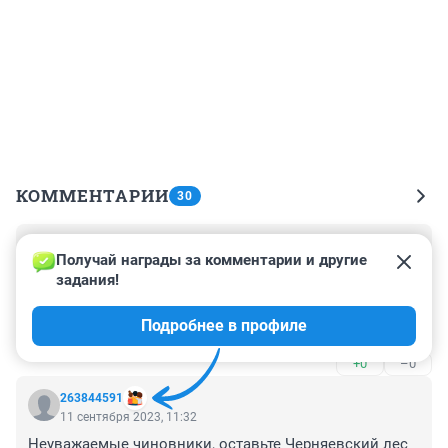
КОММЕНТАРИИ
30
Гость
11 сентября 2023, 21:22
Получай награды за комментарии и другие 
задания!
Скоро от леса ничего не останется с такими темпами. 
Сделают большую стоянку. Молодцы правители,все 
Подробнее в профиле
для людей!!
+0
–0
263844591
11 сентября 2023, 11:32
Неуважаемые чиновники, оставьте Черняевский лес 