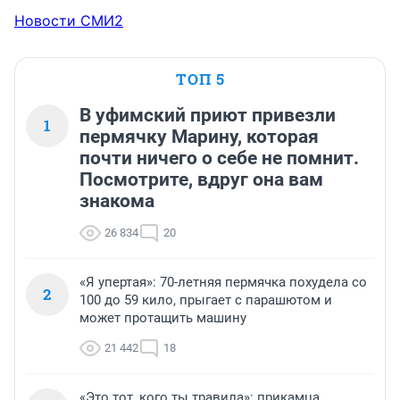
Новости СМИ2
ТОП 5
В уфимский приют привезли
1
пермячку Марину, которая
почти ничего о себе не помнит.
Посмотрите, вдруг она вам
знакома
26 834
20
«Я упертая»: 70-летняя пермячка похудела со
2
100 до 59 кило, прыгает с парашютом и
может протащить машину
21 442
18
«Это тот, кого ты травила»: прикамца