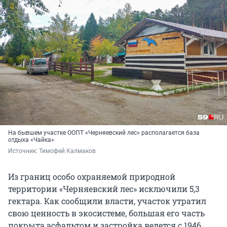
На бывшем участке ООПТ «Черняевский лес» располагается база
отдыха «Чайка»
Источник: 
Тимофей Калмаков
Из границ особо охраняемой природной
территории «Черняевский лес» исключили 5,3
гектара. Как сообщили власти, участок утратил
свою ценность в экосистеме, большая его часть
покрыта асфальтом и застройка ведется с 1946