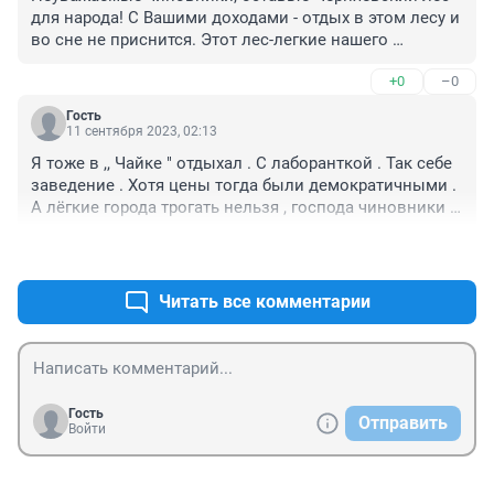
для народа! С Вашими доходами - отдых в этом лесу и 
во сне не приснится. Этот лес-легкие нашего 
города.Хотя Вас это точно не волнует: слетаете на 
+0
–0
выходные в Сочи, Питер..либо прогуляетесь в 
Демидково,Усть-Качке и др...
Гость
11 сентября 2023, 02:13
Я тоже в ,, Чайке " отдыхал . С лаборанткой . Так себе 
заведение . Хотя цены тогда были демократичными . 
А лёгкие города трогать нельзя , господа чиновники . 
Пусть Лёха с батей строят дома рядом с ,, Сибуром " 
+2
–0
или ,, Лукошкой " . Места там много .
Читать все комментарии
Гость
Отправить
Войти