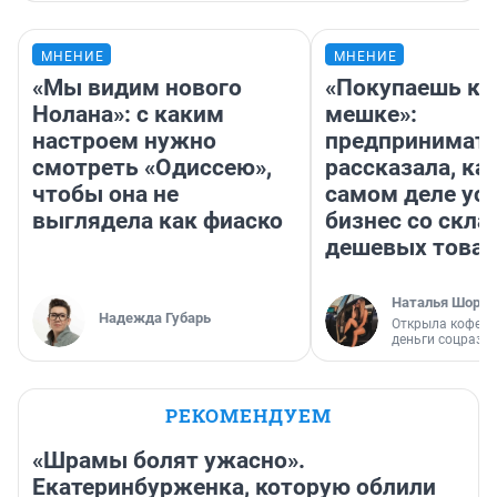
МНЕНИЕ
МНЕНИЕ
«Мы видим нового
«Покупаешь ко
Нолана»: с каким
мешке»:
настроем нужно
предпринимат
смотреть «Одиссею»,
рассказала, как
чтобы она не
самом деле ус
выглядела как фиаско
бизнес со скл
дешевых това
Наталья Шорох
Надежда Губарь
Открыла кофейн
деньги соцразв
РЕКОМЕНДУЕМ
«Шрамы болят ужасно».
Екатеринбурженка, которую облили