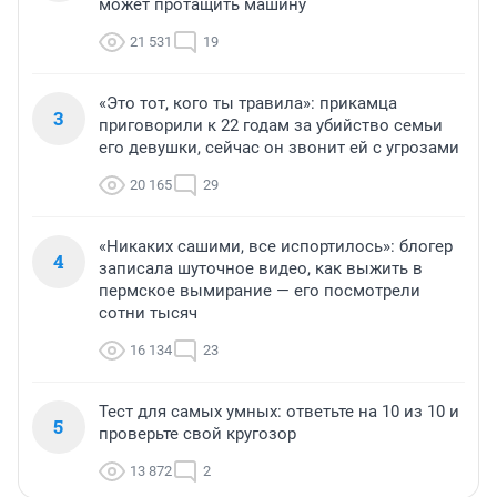
может протащить машину
21 531
19
«Это тот, кого ты травила»: прикамца
3
приговорили к 22 годам за убийство семьи
его девушки, сейчас он звонит ей с угрозами
20 165
29
«Никаких сашими, все испортилось»: блогер
4
записала шуточное видео, как выжить в
пермское вымирание — его посмотрели
сотни тысяч
16 134
23
Тест для самых умных: ответьте на 10 из 10 и
5
проверьте свой кругозор
13 872
2