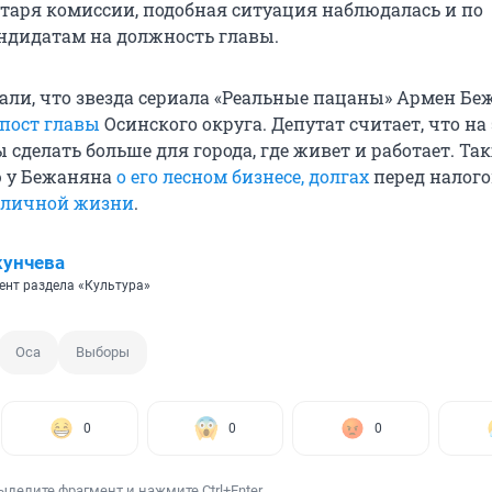
етаря комиссии, подобная ситуация наблюдалась и по
ндидатам на должность главы.
али, что звезда сериала «Реальные пацаны» Армен Бе
пост главы
Осинского округа. Депутат считает, что на
ы сделать больше для города, где живет и работает. Т
ю у Бежаняна
о его лесном бизнесе, долгах
перед налог
 личной жизни
.
кунчева
ент раздела «Культура»
Оса
Выборы
0
0
0
ыделите фрагмент и нажмите Ctrl+Enter