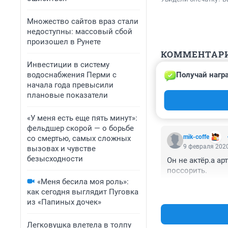
Множество сайтов враз стали
недоступны: массовый сбой
произошел в Рунете
КОММЕНТАР
Инвестиции в систему
водоснабжения Перми с
Получай нагр
Гость
начала года превысили
9 февраля 2020
плановые показатели
Член какой парт
«У меня есть еще пять минут»:
фельдшер скорой — о борьбе
mik-coffe
со смертью, самых сложных
9 февраля 2020
вызовах и чувстве
безысходности
Он не актёр.а ар
поссорить.
«Меня бесила моя роль»:
как сегодня выглядит Пуговка
из «Папиных дочек»
Легковушка влетела в толпу