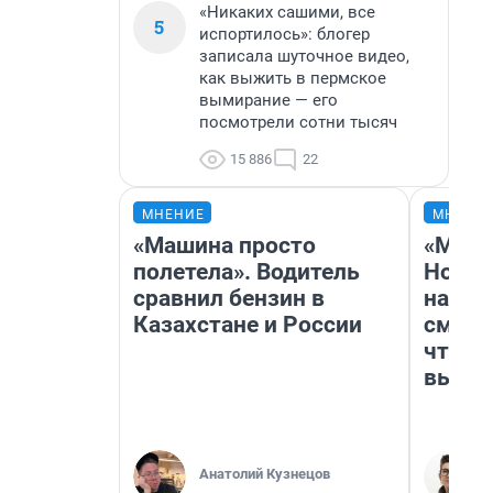
«Никаких сашими, все
5
испортилось»: блогер
записала шуточное видео,
как выжить в пермское
вымирание — его
посмотрели сотни тысяч
15 886
22
МНЕНИЕ
МНЕНИ
«Машина просто
«Мы в
полетела». Водитель
Нолан
сравнил бензин в
настр
Казахстане и России
смотр
чтобы
выгля
Анатолий Кузнецов