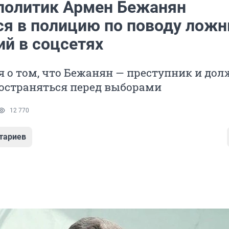
 политик Армен Бежанян
ся в полицию по поводу лож
ий в соцсетях
о том, что Бежанян — преступник и дол
ространяться перед выборами
12 770
тариев