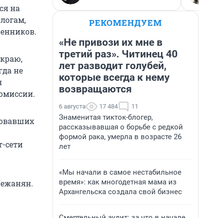
ся на
логам,
РЕКОМЕНДУЕМ
венников.
«Не привози их мне в
третий раз». Читинец 40
краю,
лет разводит голубей,
гда не
которые всегда к нему
я
возвращаются
омиссии.
6 августа
17 484
11
Знаменитая тикток-блогер,
ковавших
рассказывавшая о борьбе с редкой
формой рака, умерла в возрасте 26
т-сети
лет
«Мы начали в самое нестабильное
время»: как многодетная мама из
Бежанян.
Архангельска создала свой бизнес
Смертельный аудит: за что в начале