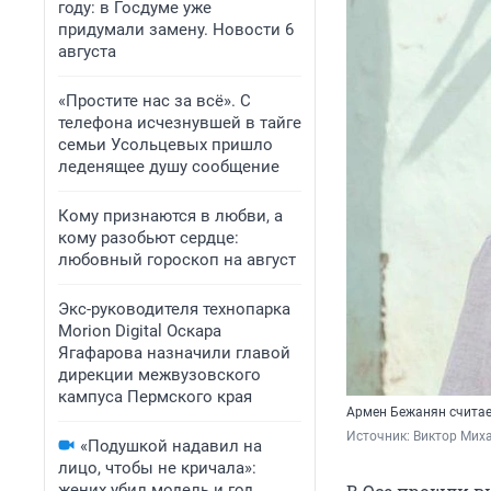
году: в Госдуме уже
придумали замену. Новости 6
августа
«Простите нас за всё». С
телефона исчезнувшей в тайге
семьи Усольцевых пришло
леденящее душу сообщение
Кому признаются в любви, а
кому разобьют сердце:
любовный гороскоп на август
Экс-руководителя технопарка
Morion Digital Оскара
Ягафарова назначили главой
дирекции межвузовского
кампуса Пермского края
Армен Бежанян считает
Источник: 
Виктор Мих
«Подушкой надавил на
лицо, чтобы не кричала»:
жених убил модель и год