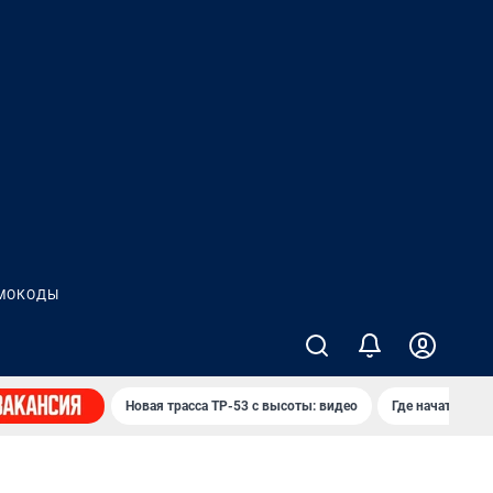
МОКОДЫ
Новая трасса ТР-53 с высоты: видео
Где начать нов