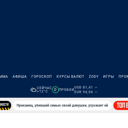
АММА
АФИША
ГОРОСКОП
КУРСЫ ВАЛЮТ
ZODY
ИГРЫ
ПРО
USD 81,41
СЕЙЧАС
0
ПРОБКИ
+12°C
EUR 94,06
Прикамец, убивший семью своей девушки, угрожает ей