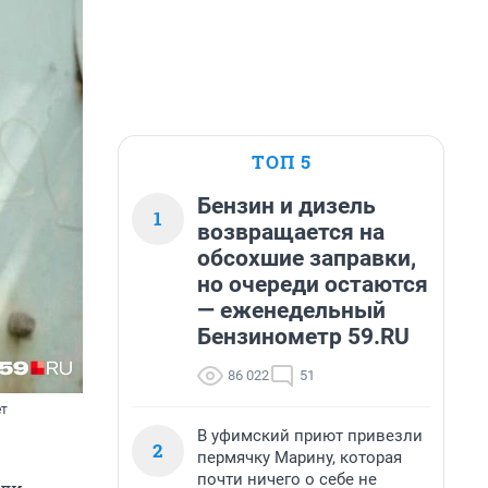
ТОП 5
Бензин и дизель
1
возвращается на
обсохшие заправки,
но очереди остаются
— еженедельный
Бензинометр 59.RU
86 022
51
ет
В уфимский приют привезли
2
пермячку Марину, которая
почти ничего о себе не