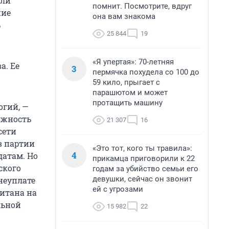
али
помнит. Посмотрите, вдруг
ние
она вам знакома
ь
25 844
19
«Я упертая»: 70-летняя
а. Ее
3
пермячка похудела со 100 до
59 кило, прыгает с
парашютом и может
протащить машину
огий, —
лжность
21 307
16
сети
в партии
«Это тот, кого ты травила»:
4
датам. Но
прикамца приговорили к 22
ского
годам за убийство семьи его
девушки, сейчас он звонит
неуплате
ей с угрозами
итана на
льной
15 982
22