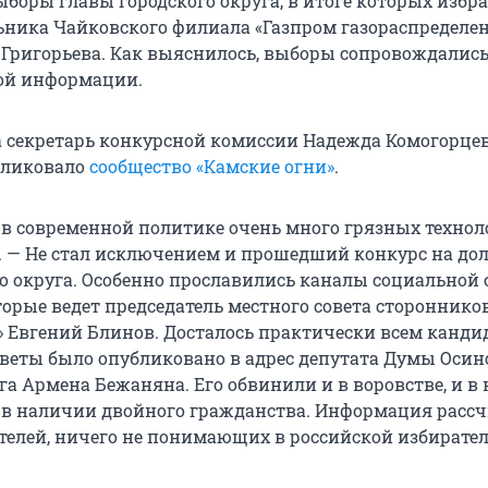
ыборы главы городского округа, в итоге которых избр
ника Чайковского филиала «Газпром газораспределе
 Григорьева. Как выяснилось, выборы сопровождалис
ой информации.
а секретарь конкурсной комиссии Надежда Комогорцев
бликовало
сообщество «Камские огни»
.
 в современной политике очень много грязных технол
 — Не стал исключением и прошедший конкурс на до
о округа. Особенно прославились каналы социальной 
торые ведет председатель местного совета стороннико
» Евгений Блинов. Досталось практически всем канди
еветы было опубликовано в адрес депутата Думы Осин
га Армена Бежаняна. Его обвинили и в воровстве, и в 
е в наличии двойного гражданства. Информация рассч
елей, ничего не понимающих в российской избирате