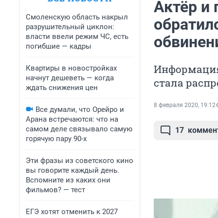
Актёр и
Смоленскую область накрыл
обратил
разрушительный циклон:
власти ввели режим ЧС, есть
обвинен
погибшие — кадры
Информация 
Квартиры в новостройках
начнут дешеветь — когда
стала расп
ждать снижения цен
8 февраля 2020, 19:12
Все думали, что Орейро и
Арана встречаются: что на
самом деле связывало самую
17
коммен
горячую пару 90-х
Эти фразы из советского кино
вы говорите каждый день.
Вспомните из каких они
фильмов? — тест
ЕГЭ хотят отменить к 2027