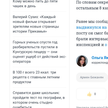
Кому можно пить до пяти
По словам секр
чашек в день
остальным 8 ка
Валерий Сухих: «Каждый
Ранее мы сообщ
новый фильм открывает
зрителям новые страницы
выдвинулся на 
истории Прикамья»
посту он смог б
брали интервь
Горных ученых спустя год
инспекцией и
о
разбирательств пустили в
Кунгурскую пещеру — они
оценят ущерб от действий экс-
Ольга Я
оператора
корреспонд
В 100 г всего 23 ккал: три
рецепта с главным летним
Армен Бежанян
продуктом
Справится даже школьник:
0
пройдите тест по географии, в
котором очень стыдно
ошибиться
Увидели опечатку? В