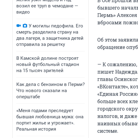
В Осе прошли в
возил ее труп в чемодане —
бывшего началь
видео
Пермь» Алексея
вбросами ложн
У могилы педофила. Его
смерть разделила страну на
два лагеря, а защитника детей
Об этом заявил
отправила за решетку
обращение опу
В Камской долине построят
— К сожалению,
новый футбольный стадион
на 15 тысяч зрителей
пишет Надежда.
главы Осинског
Как дела с бензином в Перми?
«ВКонтакте», ко
Что нового сказали на
«Единая Россия
оперштабе
больше всех кл
городского окру
«Меня годами преследует
налогов, и даж
бывшая любовница мужа: она
портит жилье и угрожает».
наивных обыват
Реальная история
системе.