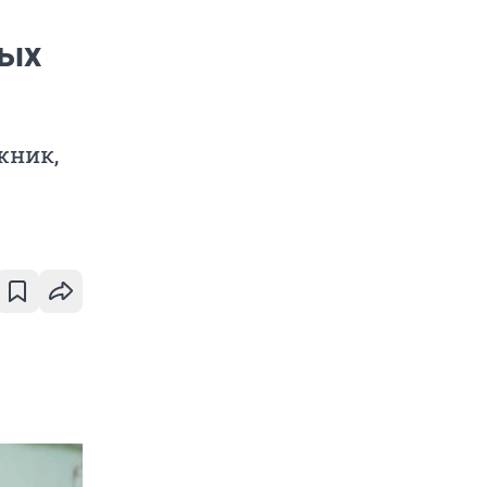
ных
жник,