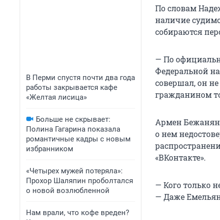
По словам Наде
наличие судимо
собираются пер
— По официальн
Федеральной на
В Перми спустя почти два года
совершал, он не
работы закрывается кафе
гражданином то
«Желтая лисица»
Больше не скрывает:
Армен Бежанян 
Полина Гагарина показала
о нем недостов
романтичные кадры с новым
распространени
избранником
«ВКонтакте».
«Четырех мужей потеряла»:
Прохор Шаляпин проболтался
— Кого только н
о новой возлюбленной
— Даже Емельян
Нам врали, что кофе вреден?