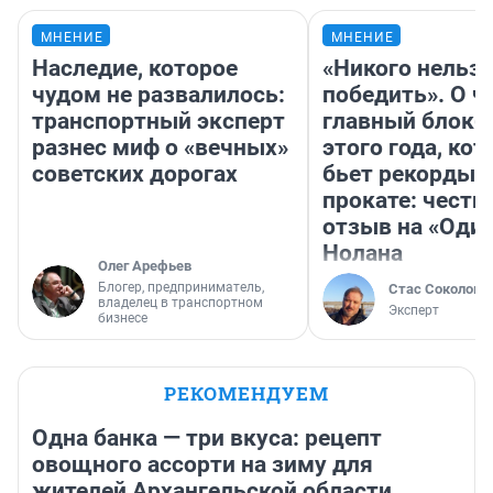
МНЕНИЕ
МНЕНИЕ
Наследие, которое
«Никого нельз
чудом не развалилось:
победить». О ч
транспортный эксперт
главный блокб
разнес миф о «вечных»
этого года, ко
советских дорогах
бьет рекорды 
прокате: честн
отзыв на «Оди
Нолана
Олег Арефьев
Блогер, предприниматель,
Стас Соколов
владелец в транспортном
Эксперт
бизнесе
РЕКОМЕНДУЕМ
Одна банка — три вкуса: рецепт
овощного ассорти на зиму для
жителей Архангельской области