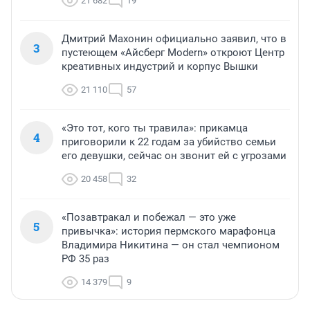
21 682
19
Дмитрий Махонин официально заявил, что в
3
пустеющем «Айсберг Modern» откроют Центр
креативных индустрий и корпус Вышки
21 110
57
«Это тот, кого ты травила»: прикамца
4
приговорили к 22 годам за убийство семьи
его девушки, сейчас он звонит ей с угрозами
20 458
32
«Позавтракал и побежал — это уже
5
привычка»: история пермского марафонца
Владимира Никитина — он стал чемпионом
РФ 35 раз
14 379
9