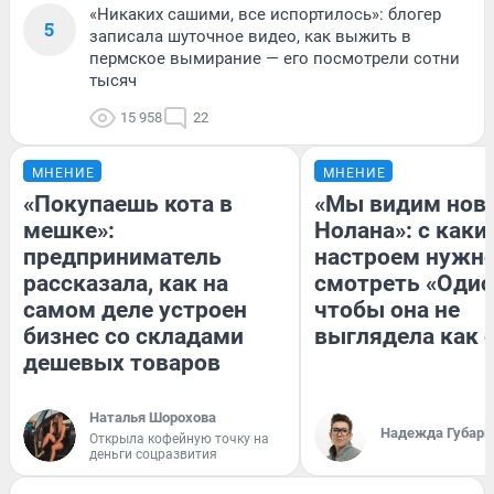
«Никаких сашими, все испортилось»: блогер
5
записала шуточное видео, как выжить в
пермское вымирание — его посмотрели сотни
тысяч
15 958
22
МНЕНИЕ
МНЕНИЕ
«Покупаешь кота в
«Мы видим нов
мешке»:
Нолана»: с каки
предприниматель
настроем нужн
рассказала, как на
смотреть «Одис
самом деле устроен
чтобы она не
бизнес со складами
выглядела как 
дешевых товаров
Наталья Шорохова
Надежда Губарь
Открыла кофейную точку на
деньги соцразвития