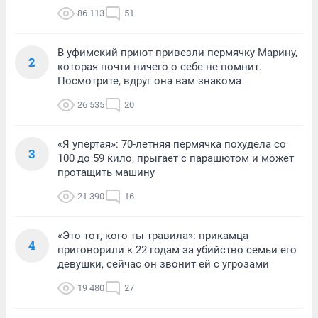
86 113
51
В уфимский приют привезли пермячку Марину,
2
которая почти ничего о себе не помнит.
Посмотрите, вдруг она вам знакома
26 535
20
«Я упертая»: 70-летняя пермячка похудела со
3
100 до 59 кило, прыгает с парашютом и может
протащить машину
21 390
16
«Это тот, кого ты травила»: прикамца
4
приговорили к 22 годам за убийство семьи его
девушки, сейчас он звонит ей с угрозами
19 480
27