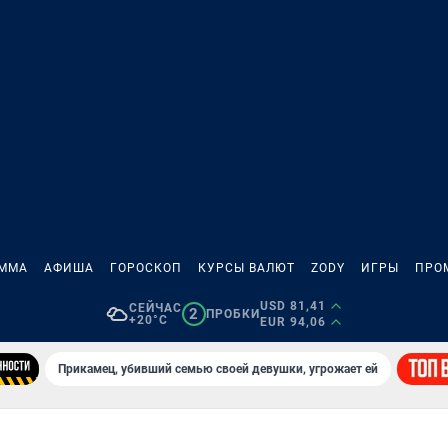
АММА
АФИША
ГОРОСКОП
КУРСЫ ВАЛЮТ
ZODY
ИГРЫ
ПРО
USD 81,41
СЕЙЧАС
2
ПРОБКИ
+20°C
EUR 94,06
Прикамец, убивший семью своей девушки, угрожает ей