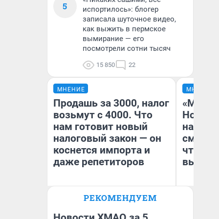
5
испортилось»: блогер
записала шуточное видео,
как выжить в пермское
вымирание — его
посмотрели сотни тысяч
15 850
22
МНЕНИЕ
МНЕНИЕ
Продашь за 3000, налог
«Мы ви
возьмут с 4000. Что
Нолана
нам готовит новый
настро
налоговый закон — он
смотре
коснется импорта и
чтобы 
даже репетиторов
выгляд
РЕКОМЕНДУЕМ
Анастасия Завгородняя
На
Новости ХМАО за 5