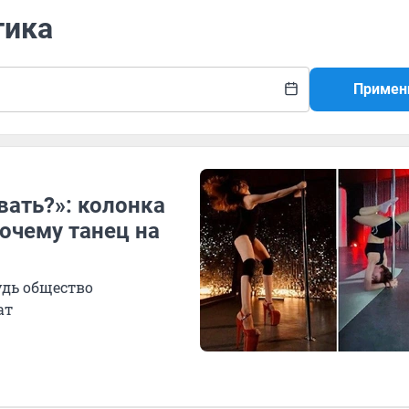
тика
Примен
вать?»: колонка
очему танец на
удь общество
ат