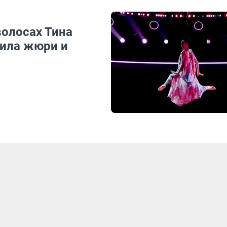
волосах Тина
рила жюри и