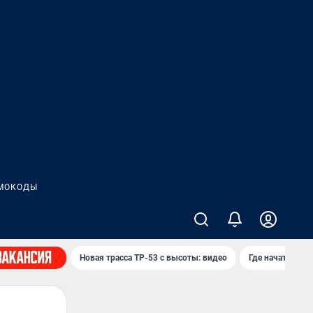
МОКОДЫ
Новая трасса ТР-53 с высоты: видео
Где начать нов