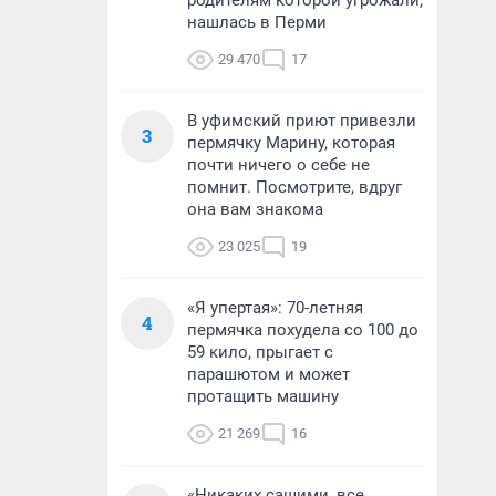
родителям которой угрожали,
нашлась в Перми
29 470
17
В уфимский приют привезли
3
пермячку Марину, которая
почти ничего о себе не
помнит. Посмотрите, вдруг
она вам знакома
23 025
19
«Я упертая»: 70-летняя
4
пермячка похудела со 100 до
59 кило, прыгает с
парашютом и может
протащить машину
21 269
16
«Никаких сашими, все