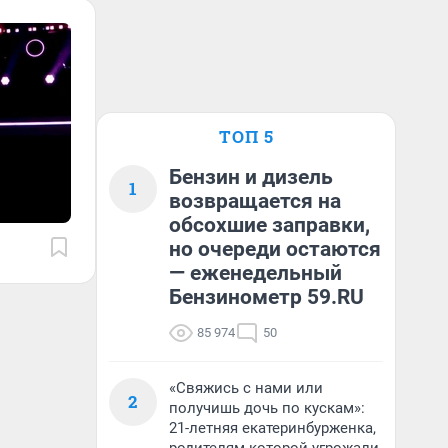
ТОП 5
Бензин и дизель
1
возвращается на
обсохшие заправки,
но очереди остаются
— еженедельный
Бензинометр 59.RU
85 974
50
«Свяжись с нами или
2
получишь дочь по кускам»:
21-летняя екатеринбурженка,