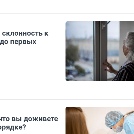
 склонность к
 до первых
 что вы доживете
порядке?