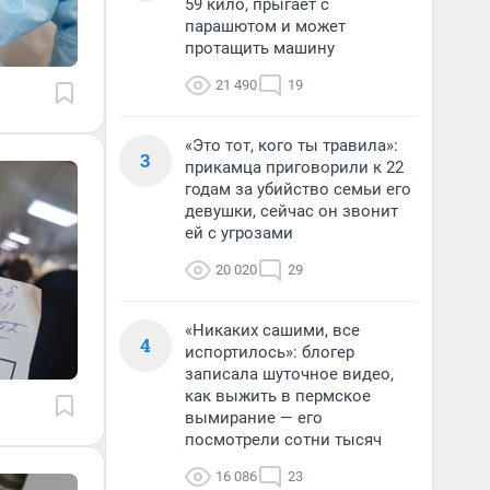
59 кило, прыгает с
парашютом и может
протащить машину
21 490
19
«Это тот, кого ты травила»:
3
прикамца приговорили к 22
годам за убийство семьи его
девушки, сейчас он звонит
ей с угрозами
20 020
29
«Никаких сашими, все
4
испортилось»: блогер
записала шуточное видео,
как выжить в пермское
вымирание — его
посмотрели сотни тысяч
16 086
23