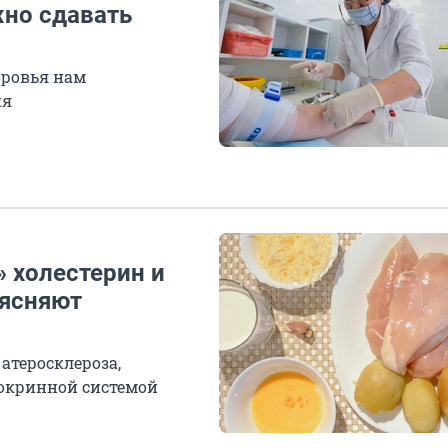
жно сдавать
оровья нам
ия
» холестерин и
ъясняют
атеросклероза,
докринной системой