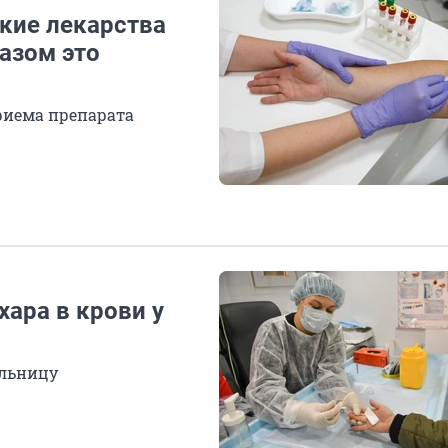
акие лекарства
разом это
приема препарата
ара в крови у
ольницу