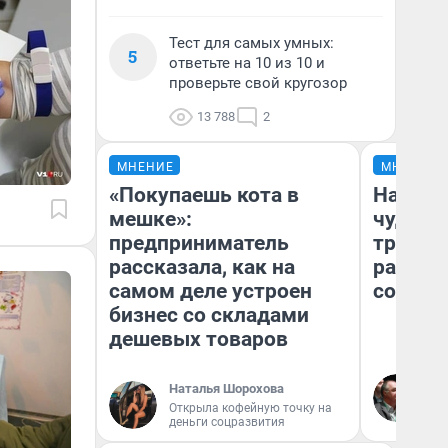
Тест для самых умных:
5
ответьте на 10 из 10 и
проверьте свой кругозор
13 788
2
МНЕНИЕ
МНЕНИЕ
«Покупаешь кота в
Наслед
мешке»:
чудом 
предприниматель
трансп
рассказала, как на
разнес
самом деле устроен
советс
бизнес со складами
дешевых товаров
Ол
Наталья Шорохова
Бл
Открыла кофейную точку на
вл
деньги соцразвития
би