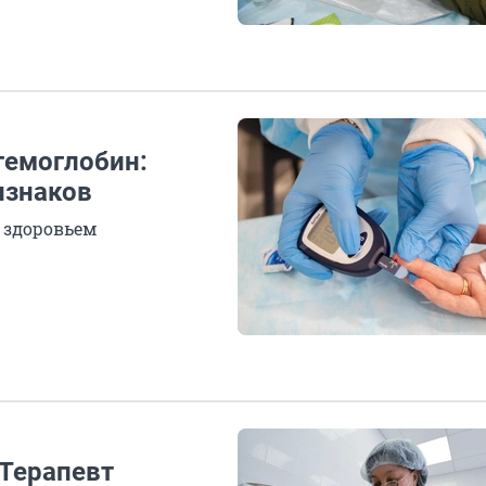
гемоглобин:
изнаков
 здоровьем
 Терапевт