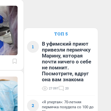
ТОП 5
В уфимский приют
1
привезли пермячку
Марину, которая
почти ничего о себе
не помнит.
Посмотрите, вдруг
она вам знакома
27 097
20
«Я упертая»: 70-летняя
2
пермячка похудела со 100 до