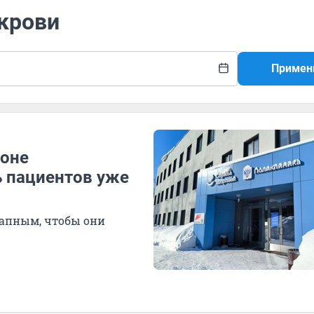
 крови
Примен
йоне
 пациентов уже
тапным, чтобы они