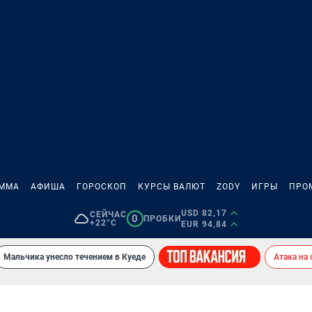
АММА
АФИША
ГОРОСКОП
КУРСЫ ВАЛЮТ
ZODY
ИГРЫ
ПРО
USD 82,17
СЕЙЧАС
0
ПРОБКИ
+22°C
EUR 94,84
Мальчика унесло течением в Куеде
Атака на