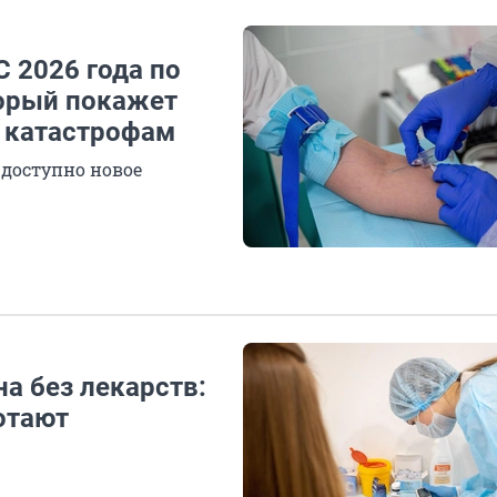
С 2026 года по
торый покажет
 катастрофам
 доступно новое
на без лекарств:
отают