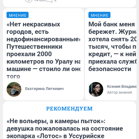
МНЕНИЕ
МНЕНИЕ
«Нет некрасивых
Мой банк меня
городов, есть
бережет. Журн
недофинансированные».
хотела снять 20
Путешественники
тысяч, чтобы п
проехали 2000
кредит, — к ней
километров по Уралу на
приехала служб
машине — стоило ли оно
безопасности
того
Ксения Владими
Екатерина Литкевич
Автор мнения
РЕКОМЕНДУЕМ
«Не вольеры, а камеры пыток»:
девушка пожаловалась на состояние
экопарка «Лотос» в Уссурийске