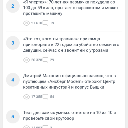
«Я упертая»: 70-летняя пермячка похудела со
2
100 до 59 кило, прыгает с парашютом и может
протащить машину
21 610
19
«Это тот, кого ты травила»: прикамца
3
приговорили к 22 годам за убийство семьи его
девушки, сейчас он звонит ей с угрозами
20 328
29
Дмитрий Махонин официально заявил, что в
4
пустеющем «Айсберг Modern» откроют Центр
креативных индустрий и корпус Вышки
17 355
54
Тест для самых умных: ответьте на 10 из 10 и
5
проверьте свой кругозор
14 003
2