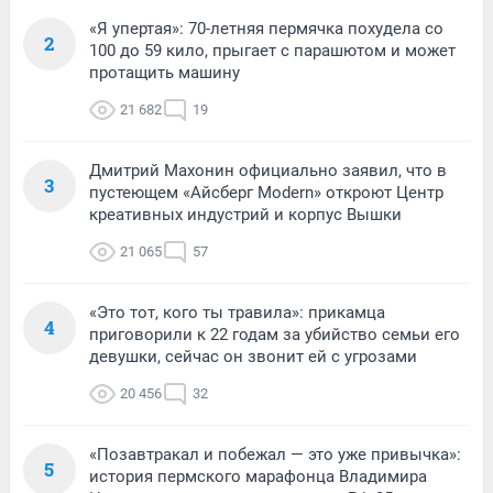
«Я упертая»: 70-летняя пермячка похудела со
2
100 до 59 кило, прыгает с парашютом и может
протащить машину
21 682
19
Дмитрий Махонин официально заявил, что в
3
пустеющем «Айсберг Modern» откроют Центр
креативных индустрий и корпус Вышки
21 065
57
«Это тот, кого ты травила»: прикамца
4
приговорили к 22 годам за убийство семьи его
девушки, сейчас он звонит ей с угрозами
20 456
32
«Позавтракал и побежал — это уже привычка»:
5
история пермского марафонца Владимира