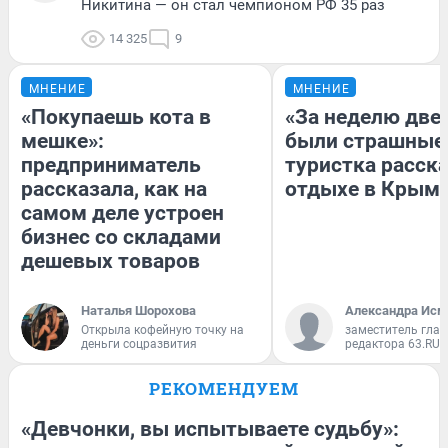
Никитина — он стал чемпионом РФ 35 раз
14 325
9
МНЕНИЕ
МНЕНИЕ
«Покупаешь кота в
«За неделю две
мешке»:
были страшные
предприниматель
туристка расска
рассказала, как на
отдыхе в Крым
самом деле устроен
бизнес со складами
дешевых товаров
Наталья Шорохова
Александра Исм
Открыла кофейную точку на
заместитель глав
деньги соцразвития
редактора 63.RU
РЕКОМЕНДУЕМ
«Девчонки, вы испытываете судьбу»: