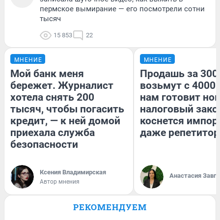
пермское вымирание — его посмотрели сотни
тысяч
15 853
22
МНЕНИЕ
МНЕНИЕ
Мой банк меня
Продашь за 3000
бережет. Журналист
возьмут с 4000.
хотела снять 200
нам готовит но
тысяч, чтобы погасить
налоговый зако
кредит, — к ней домой
коснется импор
приехала служба
даже репетитор
безопасности
Ксения Владимирская
Анастасия Завг
Автор мнения
РЕКОМЕНДУЕМ