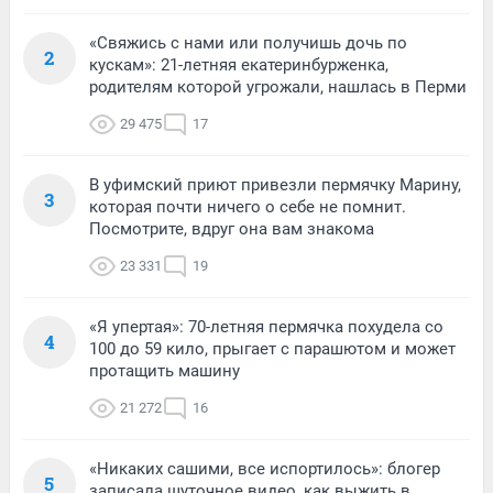
«Свяжись с нами или получишь дочь по
2
кускам»: 21-летняя екатеринбурженка,
родителям которой угрожали, нашлась в Перми
29 475
17
В уфимский приют привезли пермячку Марину,
3
которая почти ничего о себе не помнит.
Посмотрите, вдруг она вам знакома
23 331
19
«Я упертая»: 70-летняя пермячка похудела со
4
100 до 59 кило, прыгает с парашютом и может
протащить машину
21 272
16
«Никаких сашими, все испортилось»: блогер
5
записала шуточное видео, как выжить в