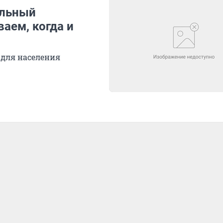
альный
аем, когда и
 для населения