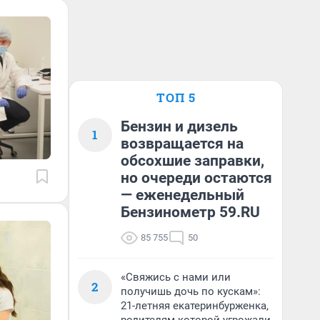
ТОП 5
Бензин и дизель
1
возвращается на
обсохшие заправки,
но очереди остаются
— еженедельный
Бензинометр 59.RU
85 755
50
«Свяжись с нами или
2
получишь дочь по кускам»:
21-летняя екатеринбурженка,