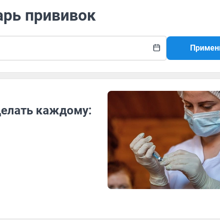
арь прививок
Примен
делать каждому: