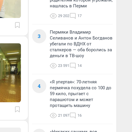
родителям которой угрожали,
нашлась в Перми
29 202
17
Пермяки Владимир
3
Селиванов и Антон Богданов
убегали по ВДНХ от
сталкеров — оба боролись за
деньги в ТВ-шоу
23 591
14
«Я упертая»: 70-летняя
4
пермячка похудела со 100 до
59 кило, прыгает с
парашютом и может
протащить машину
21 097
16
«Никаких сашими, все