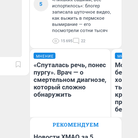
5
испортилось»: блогер
записала шуточное видео,
как выжить в пермское
вымирание — его
посмотрели сотни тысяч
15 695
22
МНЕНИЕ
МНЕНИЕ
«Спуталась речь, понес
Мой ба
пургу». Врач — о
береже
смертельном диагнозе,
хотела 
который сложно
тысяч,
обнаружить
кредит,
приеха
безопа
Ирина Волкова
РЕКОМЕНДУЕМ
Главврач клиники
Кс
«Реабилитация доктора
Ав
Волковой»
Новости ХМАО за 5