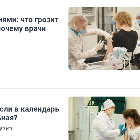
иями: что грозит
почему врачи
сли в календарь
ьная?
тупил