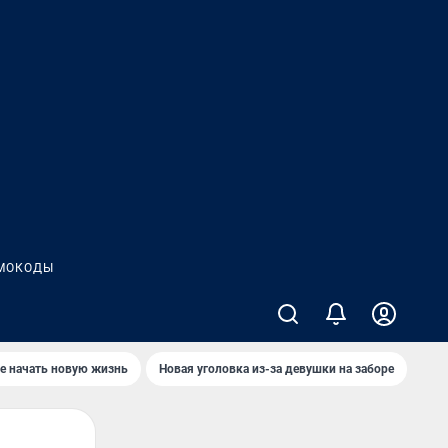
МОКОДЫ
е начать новую жизнь
Новая уголовка из-за девушки на заборе
Где