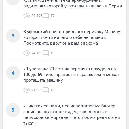
кускам»: 21-летняя екатеринбурженка,
родителям которой угрожали, нашлась в Перми
29 496
17
В уфимский приют привезли пермячку Марину,
3
которая почти ничего о себе не помнит.
Посмотрите, вдруг она вам знакома
24 182
19
«Я упертая»: 70-летняя пермячка похудела со
4
100 до 59 кило, прыгает с парашютом и может
протащить машину
21 287
16
«Никаких сашими, все испортилось»: блогер
5
записала шуточное видео, как выжить в
пермское вымирание — его посмотрели сотни
тысяч