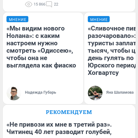
15 866
22
МНЕНИЕ
МНЕНИЕ
«Мы видим нового
«Сливочное пив
Нолана»: с каким
разочаровало»:
настроем нужно
туристы заплат
смотреть «Одиссею»,
тысяч, чтобы ц
чтобы она не
день гулять по 
выглядела как фиаско
Юрского период
Хогвартсу
Надежда Губарь
Яна Шаламова
РЕКОМЕНДУЕМ
«Не привози их мне в третий раз».
Читинец 40 лет разводит голубей,