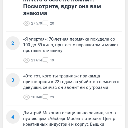
Посмотрите, вдруг она вам
знакома
27 579
20
«Я упертая»: 70-летняя пермячка похудела со
2
100 до 59 кило, прыгает с парашютом и может
протащить машину
21 614
19
«Это тот, кого ты травила»: прикамца
3
приговорили к 22 годам за убийство семьи его
девушки, сейчас он звонит ей с угрозами
20 340
29
Дмитрий Махонин официально заявил, что в
4
пустеющем «Айсберг Modern» откроют Центр
креативных индустрий и корпус Вышки