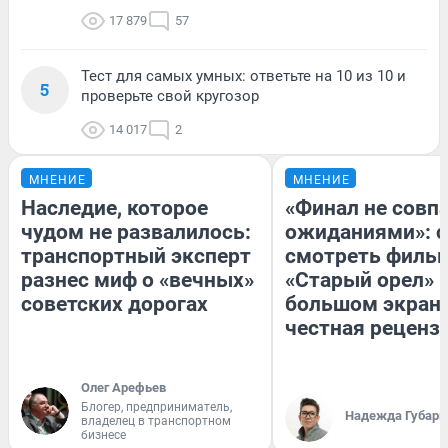
17 879
57
Тест для самых умных: ответьте на 10 из 10 и
5
проверьте свой кругозор
14 017
2
МНЕНИЕ
МНЕНИЕ
Наследие, которое
«Финал не совпа
чудом не развалилось:
ожиданиями»: с
транспортный эксперт
смотреть филь
разнес миф о «вечных»
«Старый орел» 
советских дорогах
большом экран
честная реценз
Олег Арефьев
Блогер, предприниматель,
Надежда Губарь
владелец в транспортном
бизнесе