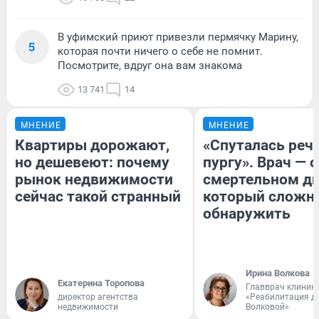
В уфимский приют привезли пермячку Марину,
5
которая почти ничего о себе не помнит.
Посмотрите, вдруг она вам знакома
13 741
14
МНЕНИЕ
МНЕНИЕ
Квартиры дорожают,
«Спуталась речь
но дешевеют: почему
пургу». Врач — о
рынок недвижимости
смертельном ди
сейчас такой странный
который сложн
обнаружить
Ирина Волкова
Екатерина Торопова
Главврач клиник
директор агентства
«Реабилитация д
недвижимости
Волковой»