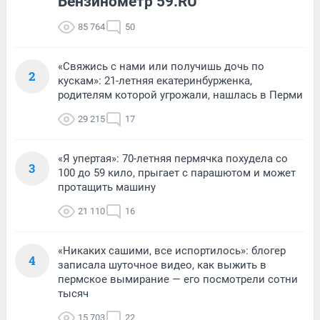
Бензинометр 59.RU
85 764
50
«Свяжись с нами или получишь дочь по
2
кускам»: 21-летняя екатеринбурженка,
родителям которой угрожали, нашлась в Перми
29 215
17
«Я упертая»: 70-летняя пермячка похудела со
3
100 до 59 кило, прыгает с парашютом и может
протащить машину
21 110
16
«Никаких сашими, все испортилось»: блогер
4
записала шуточное видео, как выжить в
пермское вымирание — его посмотрели сотни
тысяч
15 703
22