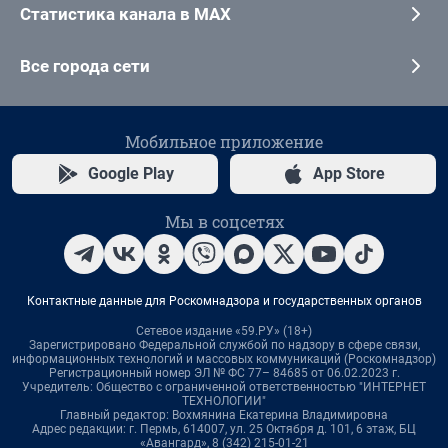
Статистика канала в MAX
Все города сети
Мобильное приложение
Google Play
App Store
Мы в соцсетях
Контактные данные для Роскомнадзора и государственных органов
Сетевое издание «59.РУ» (18+)
Зарегистрировано Федеральной службой по надзору в сфере связи,
информационных технологий и массовых коммуникаций (Роскомнадзор)
Регистрационный номер ЭЛ № ФС 77– 84685 от 06.02.2023 г.
Учредитель: Общество с ограниченной ответственностью "ИНТЕРНЕТ
ТЕХНОЛОГИИ"
Главный редактор: Вохмянина Екатерина Владимировна
Адрес редакции: г. Пермь, 614007, ул. 25 Октября д. 101, 6 этаж, БЦ
«Авангард», 8 (342) 215-01-21