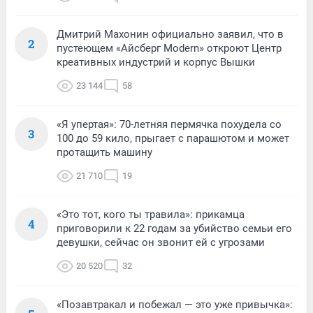
Дмитрий Махонин официально заявил, что в
2
пустеющем «Айсберг Modern» откроют Центр
креативных индустрий и корпус Вышки
23 144
58
«Я упертая»: 70-летняя пермячка похудела со
3
100 до 59 кило, прыгает с парашютом и может
протащить машину
21 710
19
«Это тот, кого ты травила»: прикамца
4
приговорили к 22 годам за убийство семьи его
девушки, сейчас он звонит ей с угрозами
20 520
32
«Позавтракал и побежал — это уже привычка»: