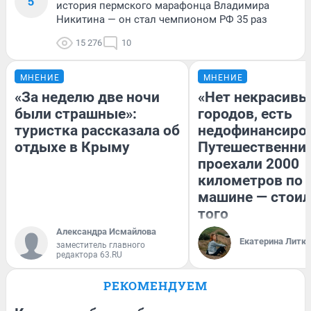
5
история пермского марафонца Владимира
Никитина — он стал чемпионом РФ 35 раз
15 276
10
МНЕНИЕ
МНЕНИЕ
«За неделю две ночи
«Нет некрасивы
были страшные»:
городов, есть
туристка рассказала об
недофинансиро
отдыхе в Крыму
Путешественни
проехали 2000
километров по 
машине — стоил
того
Александра Исмайлова
Екатерина Литк
заместитель главного
редактора 63.RU
РЕКОМЕНДУЕМ