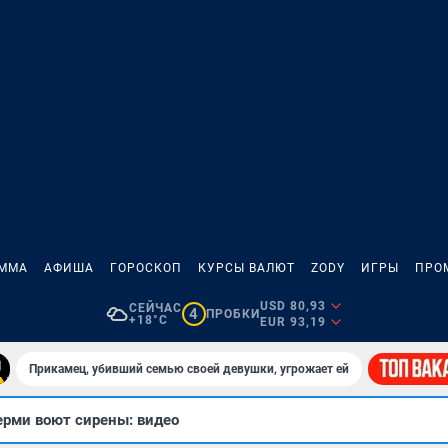
АММА
АФИША
ГОРОСКОП
КУРСЫ ВАЛЮТ
ZODY
ИГРЫ
ПРО
USD 80,93
СЕЙЧАС
4
ПРОБКИ
+18°C
EUR 93,19
Прикамец, убивший семью своей девушки, угрожает ей
ерми воют сирены: видео