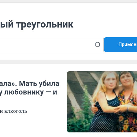
ный треугольник
Примен
ала». Мать убила
у любовнику — и
и алкоголь