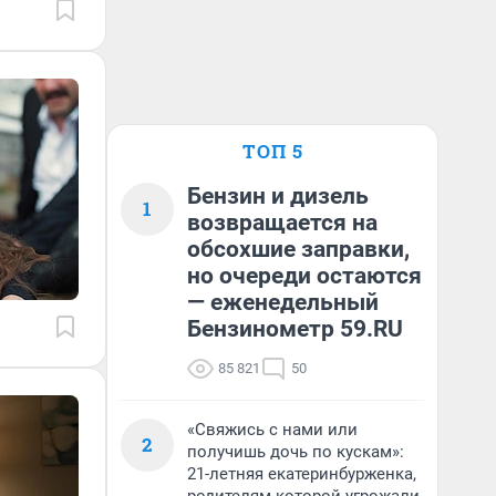
ТОП 5
Бензин и дизель
1
возвращается на
обсохшие заправки,
но очереди остаются
— еженедельный
Бензинометр 59.RU
85 821
50
«Свяжись с нами или
2
получишь дочь по кускам»:
21-летняя екатеринбурженка,