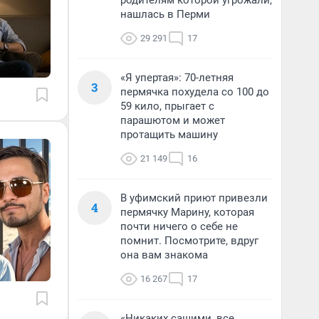
родителям которой угрожали,
нашлась в Перми
29 291
17
«Я упертая»: 70-летняя
3
пермячка похудела со 100 до
59 кило, прыгает с
парашютом и может
протащить машину
21 149
16
В уфимский приют привезли
4
пермячку Марину, которая
почти ничего о себе не
помнит. Посмотрите, вдруг
она вам знакома
16 267
17
«Никаких сашими, все