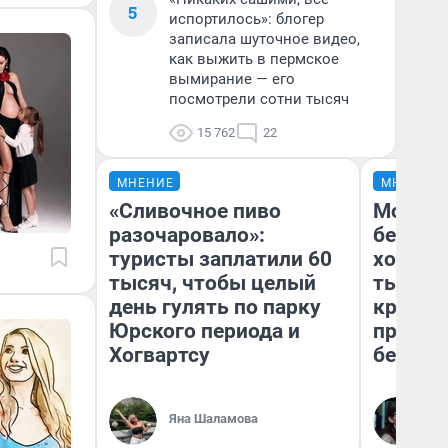
5
испортилось»: блогер
записала шуточное видео,
как выжить в пермское
вымирание — его
посмотрели сотни тысяч
15 762
22
МНЕНИЕ
МНЕНИЕ
«Сливочное пиво
Мой ба
разочаровало»:
береже
туристы заплатили 60
хотела 
тысяч, чтобы целый
тысяч,
день гулять по парку
кредит,
Юрского периода и
приеха
Хогвартсу
безопа
Кс
Яна Шаламова
Ав