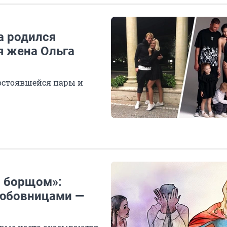
а родился
я жена Ольга
остоявшейся пары и
с борщом»:
любовницами —