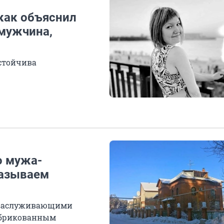
 как объяснил
мужчина,
астойчива
о мужа-
казываем
 заслуживающими
абрикованным