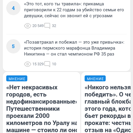
«Это тот, кого ты травила»: прикамца
4
приговорили к 22 годам за убийство семьи его
девушки, сейчас он звонит ей с угрозами
20 549
32
«Позавтракал и побежал — это уже привычка»:
5
история пермского марафонца Владимира
Никитина — он стал чемпионом РФ 35 раз
15 329
10
МНЕНИЕ
МНЕНИЕ
«Нет некрасивых
«Никого нельзя
городов, есть
победить». О ч
недофинансированные».
главный блокба
Путешественники
этого года, кот
проехали 2000
бьет рекорды в
километров по Уралу на
прокате: честн
машине — стоило ли оно
отзыв на «Одис