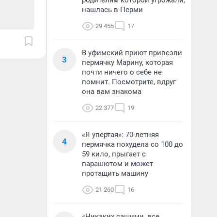
родителям которой угрожали,
нашлась в Перми
29 455
17
В уфимский приют привезли
3
пермячку Марину, которая
почти ничего о себе не
помнит. Посмотрите, вдруг
она вам знакома
22 377
19
«Я упертая»: 70-летняя
4
пермячка похудела со 100 до
59 кило, прыгает с
парашютом и может
протащить машину
21 260
16
«Никаких сашими, все