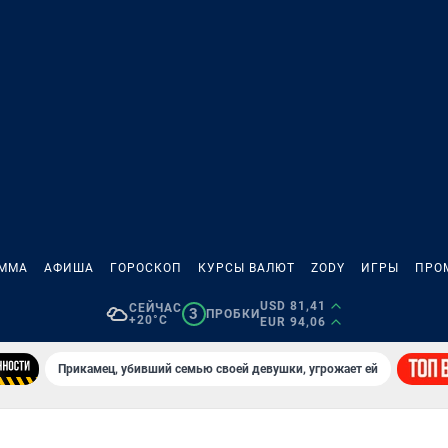
АММА
АФИША
ГОРОСКОП
КУРСЫ ВАЛЮТ
ZODY
ИГРЫ
ПРО
USD 81,41
СЕЙЧАС
3
ПРОБКИ
+20°C
EUR 94,06
Прикамец, убивший семью своей девушки, угрожает ей