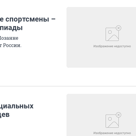
ие спортсмены –
мпиады
Лозанне
 России.
ециальных
цев