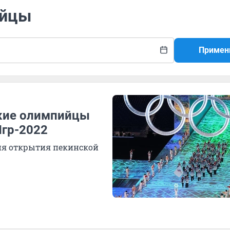
ийцы
Примен
ские олимпийцы
Игр-2022
ия открытия пекинской