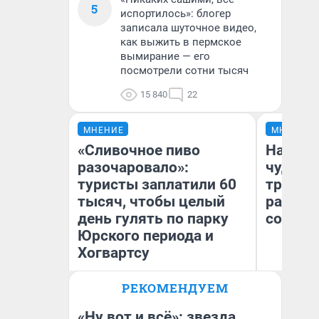
5
испортилось»: блогер
записала шуточное видео,
как выжить в пермское
вымирание — его
посмотрели сотни тысяч
15 840
22
МНЕНИЕ
МНЕНИЕ
«Сливочное пиво
Наслед
разочаровало»:
чудом 
туристы заплатили 60
трансп
тысяч, чтобы целый
разнес
день гулять по парку
советс
Юрского периода и
Хогвартсу
Ол
РЕКОМЕНДУЕМ
Бл
Яна Шаламова
вл
би
«Ну вот и всё»: звезда