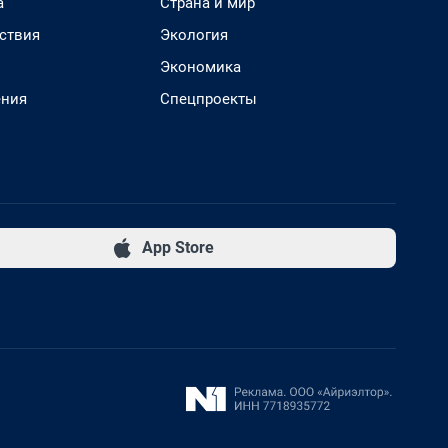
а
Страна и мир
ствия
Экология
Экономика
ения
Спецпроекты
App Store