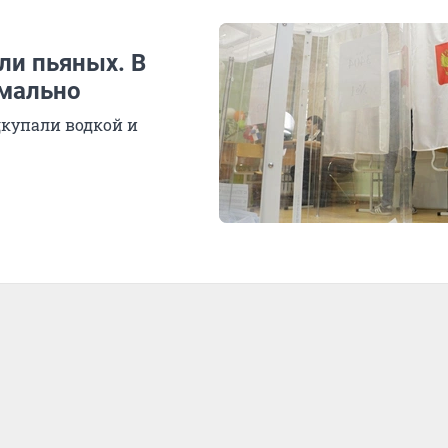
ли пьяных. В
рмально
дкупали водкой и