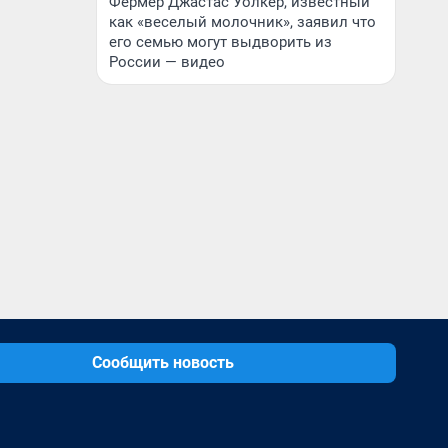
Фермер Джастас Уолкер, известный
как «веселый молочник», заявил что
его семью могут выдворить из
России — видео
Сообщить новость