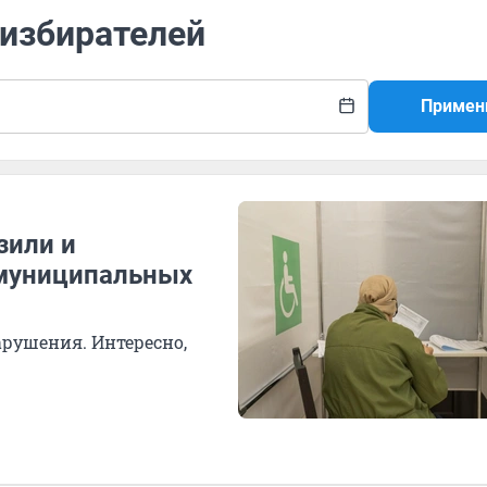
 избирателей
Примен
зили и
 муниципальных
арушения. Интересно,