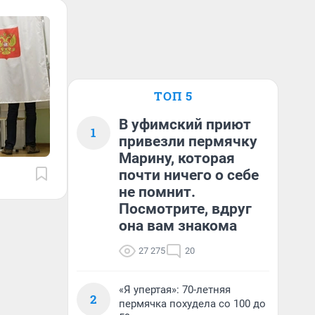
ТОП 5
В уфимский приют
1
привезли пермячку
Марину, которая
почти ничего о себе
не помнит.
Посмотрите, вдруг
она вам знакома
27 275
20
«Я упертая»: 70-летняя
2
пермячка похудела со 100 до