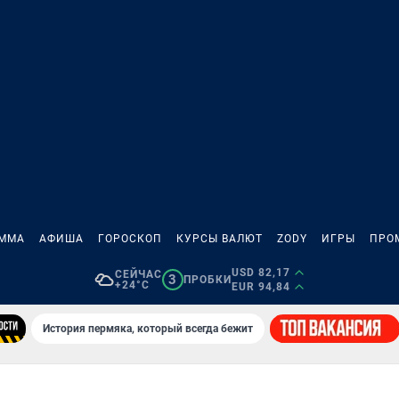
АММА
АФИША
ГОРОСКОП
КУРСЫ ВАЛЮТ
ZODY
ИГРЫ
ПРО
USD 82,17
СЕЙЧАС
3
ПРОБКИ
+24°C
EUR 94,84
История пермяка, который всегда бежит