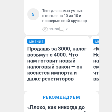
Тест для самых умных:
5
ответьте на 10 из 10 и
проверьте свой кругозор
13 890
2
МНЕНИЕ
МНЕНИЕ
Продашь за 3000, налог
«Мы ви
возьмут с 4000. Что
Нолана
нам готовит новый
настро
налоговый закон — он
смотре
коснется импорта и
чтобы 
даже репетиторов
выгляд
РЕКОМЕНДУЕМ
Анастасия Завгородняя
На
«Плохо, как никогда до