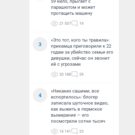
59 кило, прыгает с
парашютом и может
протащить машину
21 537
19
«Это тот, кого ты травила»:
3
прикамца приговорили к 22
годам за убийство семьи его
девушки, сейчас он звонит
ей с угрозами
20 188
29
«Никаких сашими, все
4
испортилось»: блогер
записала шуточное видео,
как выжить в пермское
вымирание — его
посмотрели сотни тысяч
16 141
23