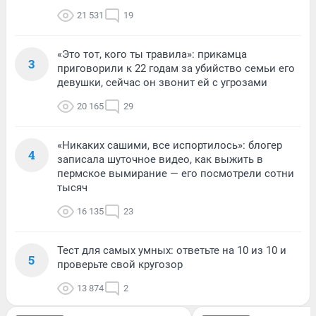
21 531
19
«Это тот, кого ты травила»: прикамца
3
приговорили к 22 годам за убийство семьи его
девушки, сейчас он звонит ей с угрозами
20 165
29
«Никаких сашими, все испортилось»: блогер
4
записала шуточное видео, как выжить в
пермское вымирание — его посмотрели сотни
тысяч
16 135
23
Тест для самых умных: ответьте на 10 из 10 и
5
проверьте свой кругозор
13 874
2