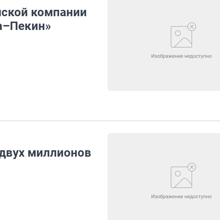
мской компании
а–Пекин»
 двух миллионов