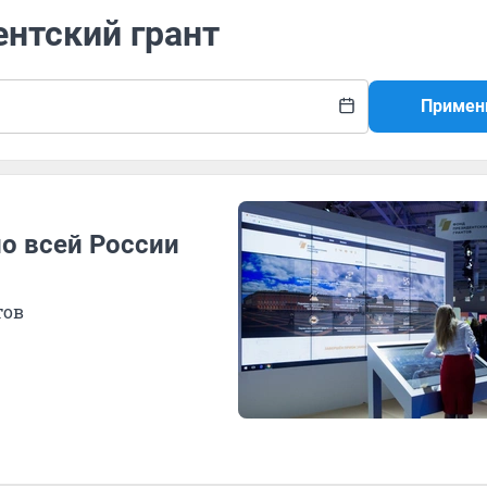
ентский грант
Примен
о всей России
тов