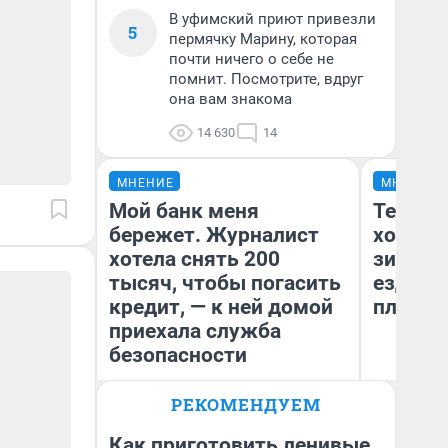
В уфимский приют привезли
5
пермячку Марину, которая
почти ничего о себе не
помнит. Посмотрите, вдруг
она вам знакома
14 630
14
МНЕНИЕ
МНЕНИЕ
Мой банк меня
Тепло 
бережет. Журналист
холодн
хотела снять 200
зимой.
тысяч, чтобы погасить
ездит н
кредит, — к ней домой
плюсы 
приехала служба
безопасности
РЕКОМЕНДУЕМ
Ксения Владимирская
Д
Автор мнения
Как приготовить ленивые