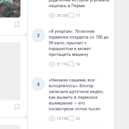
родителям которой угрожали,
нашлась в Перми
29 233
17
«Я упертая»: 70-летняя
3
пермячка похудела со 100 до
59 кило, прыгает с
парашютом и может
протащить машину
21 116
16
«Никаких сашими, все
4
испортилось»: блогер
записала шуточное видео,
как выжить в пермское
вымирание — его
посмотрели сотни тысяч
15 728
22