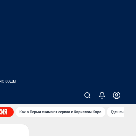
МОКОДЫ
Как в Перми снимают сериал с Кириллом Кяро
Где начать н