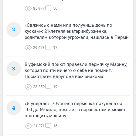
85 977
50
«Свяжись с нами или получишь дочь по
2
кускам»: 21-летняя екатеринбурженка,
родителям которой угрожали, нашлась в Перми
29 473
17
В уфимский приют привезли пермячку Марину,
3
которая почти ничего о себе не помнит.
Посмотрите, вдруг она вам знакома
23 259
19
«Я упертая»: 70-летняя пермячка похудела со
4
100 до 59 кило, прыгает с парашютом и может
протащить машину
21 271
16