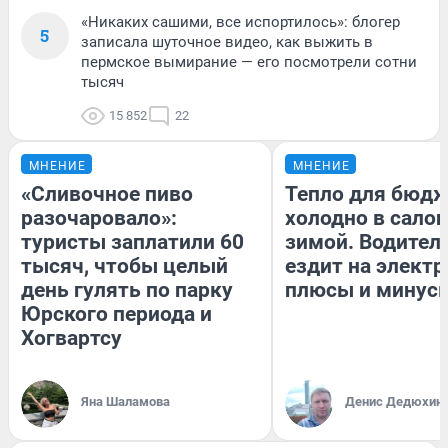
«Никаких сашими, все испортилось»: блогер
5
записала шуточное видео, как выжить в
пермское вымирание — его посмотрели сотни
тысяч
15 852
22
МНЕНИЕ
МНЕНИЕ
«Сливочное пиво
Тепло для бюдж
разочаровало»:
холодно в сало
туристы заплатили 60
зимой. Водитель
тысяч, чтобы целый
ездит на электр
день гулять по парку
плюсы и минус
Юрского периода и
Хогвартсу
Яна Шаламова
Денис Дедюхин