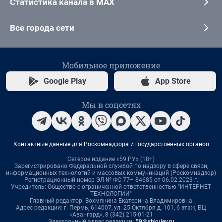
Статистика канала в MAX
Все города сети
Мобильное приложение
Google Play
App Store
Мы в соцсетях
Контактные данные для Роскомнадзора и государственных органов
Сетевое издание «59.РУ» (18+)
Зарегистрировано Федеральной службой по надзору в сфере связи,
информационных технологий и массовых коммуникаций (Роскомнадзор)
Регистрационный номер ЭЛ № ФС 77– 84685 от 06.02.2023 г.
Учредитель: Общество с ограниченной ответственностью "ИНТЕРНЕТ
ТЕХНОЛОГИИ"
Главный редактор: Вохмянина Екатерина Владимировна
Адрес редакции: г. Пермь, 614007, ул. 25 Октября д. 101, 6 этаж, БЦ
«Авангард», 8 (342) 215-01-21
Электронный адрес редакции:
59@shkulev.ru