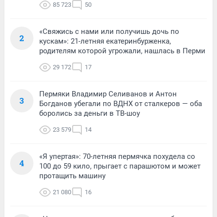
85 723
50
«Свяжись с нами или получишь дочь по
2
кускам»: 21-летняя екатеринбурженка,
родителям которой угрожали, нашлась в Перми
29 172
17
Пермяки Владимир Селиванов и Антон
3
Богданов убегали по ВДНХ от сталкеров — оба
боролись за деньги в ТВ-шоу
23 579
14
«Я упертая»: 70-летняя пермячка похудела со
4
100 до 59 кило, прыгает с парашютом и может
протащить машину
21 080
16