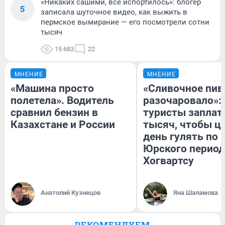
«Никаких сашими, все испортилось»: блогер
5
записала шуточное видео, как выжить в
пермское вымирание — его посмотрели сотни
тысяч
15 683
22
МНЕНИЕ
МНЕНИЕ
«Машина просто
«Сливочное пив
полетела». Водитель
разочаровало»:
сравнил бензин в
туристы заплат
Казахстане и России
тысяч, чтобы ц
день гулять по 
Юрского период
Хогвартсу
Анатолий Кузнецов
Яна Шаламова
РЕКОМЕНДУЕМ