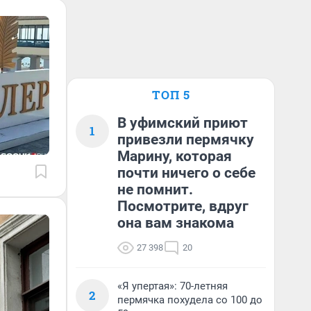
ТОП 5
В уфимский приют
1
привезли пермячку
Марину, которая
почти ничего о себе
не помнит.
Посмотрите, вдруг
она вам знакома
27 398
20
«Я упертая»: 70-летняя
2
пермячка похудела со 100 до