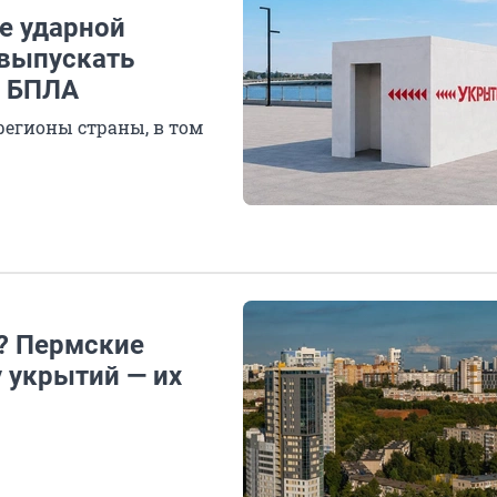
е ударной
 выпускать
т БПЛА
регионы страны, в том
А? Пермские
 укрытий — их