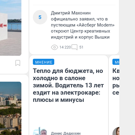
Дмитрий Махонин
5
официально заявил, что в
пустеющем «Айсберг Modern»
откроют Центр креативных
индустрий и корпус Вышки
14 220
51
МНЕНИЕ
МНЕНИЕ
Тепло для бюджета, но
Кварти
холодно в салоне
но деш
зимой. Водитель 13 лет
рынок 
ездит на электрокаре:
сейчас
плюсы и минусы
Ек
Денис Дедюхин