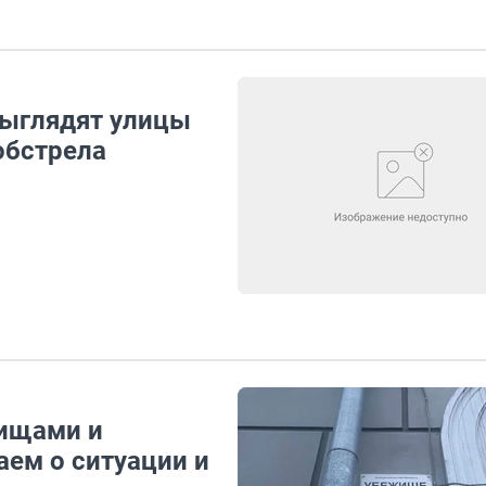
выглядят улицы
обстрела
жищами и
аем о ситуации и