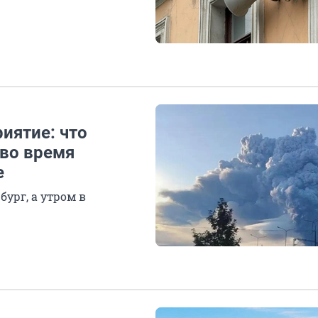
иятие: что
 во время
е
ург, а утром в