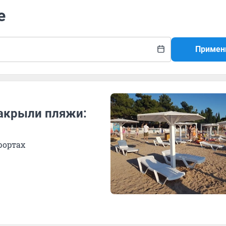
е
Примен
акрыли пляжи:
рортах