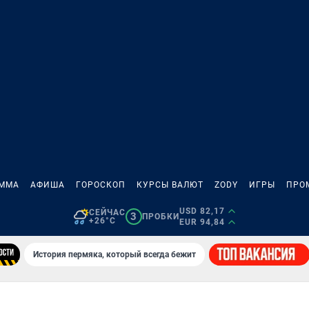
АММА
АФИША
ГОРОСКОП
КУРСЫ ВАЛЮТ
ZODY
ИГРЫ
ПРО
USD 82,17
СЕЙЧАС
3
ПРОБКИ
+26°C
EUR 94,84
История пермяка, который всегда бежит