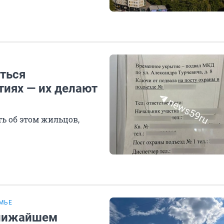
ться
иях — их делают
ь об этом жильцов,
МЬЕ
ближайшем