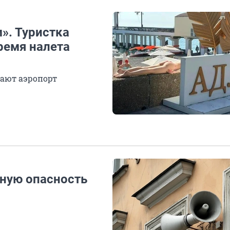
». Туристка
ремя налета
вают аэропорт
ную опасность