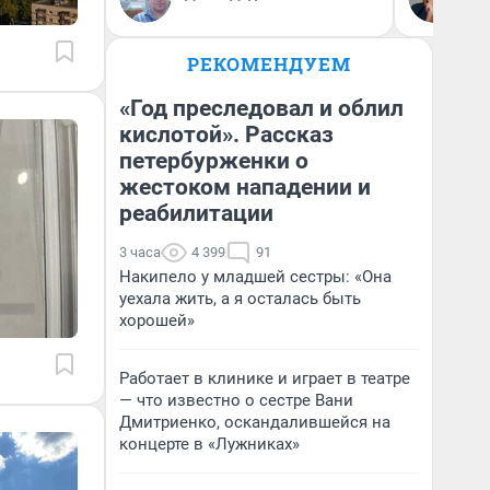
ди
не
РЕКОМЕНДУЕМ
«Год преследовал и облил
кислотой». Рассказ
петербурженки о
жестоком нападении и
реабилитации
3 часа
4 399
91
Накипело у младшей сестры: «Она
уехала жить, а я осталась быть
хорошей»
Работает в клинике и играет в театре
— что известно о сестре Вани
Дмитриенко, оскандалившейся на
концерте в «Лужниках»