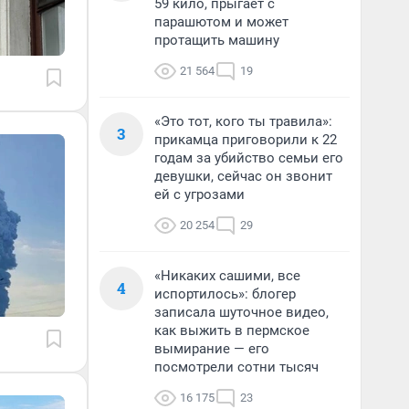
59 кило, прыгает с
парашютом и может
протащить машину
21 564
19
«Это тот, кого ты травила»:
3
прикамца приговорили к 22
годам за убийство семьи его
девушки, сейчас он звонит
ей с угрозами
20 254
29
«Никаких сашими, все
4
испортилось»: блогер
записала шуточное видео,
как выжить в пермское
вымирание — его
посмотрели сотни тысяч
16 175
23