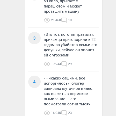
59 кило, прыгает с
парашютом и может
протащить машину
21 460
19
«Это тот, кого ты травила»:
3
прикамца приговорили к 22
годам за убийство семьи его
девушки, сейчас он звонит
ей с угрозами
19 943
29
«Никаких сашими, все
4
испортилось»: блогер
записала шуточное видео,
как выжить в пермское
вымирание — его
посмотрели сотни тысяч
16 045
23