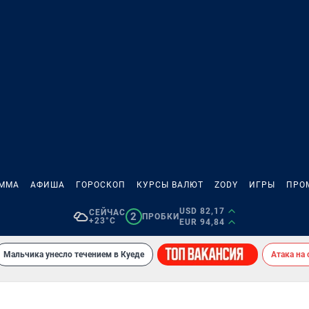
АММА
АФИША
ГОРОСКОП
КУРСЫ ВАЛЮТ
ZODY
ИГРЫ
ПРО
USD 82,17
СЕЙЧАС
2
ПРОБКИ
+23°C
EUR 94,84
Мальчика унесло течением в Куеде
Атака на