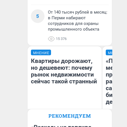
От 140 тысяч рублей в месяц:
5
в Перми набирают
сотрудников для охраны
промышленного объекта
15 376
МНЕНИЕ
МНЕНИЕ
Квартиры дорожают,
«Покуп
но дешевеют: почему
мешке»
рынок недвижимости
предпр
сейчас такой странный
рассказ
самом 
бизнес
дешевы
РЕКОМЕНДУЕМ
Екатерина Торопова
На
директор агентства
От
недвижимости
де