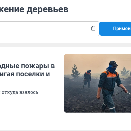
жение деревьев
Примен
одные пожары в
игая поселки и
и откуда взялось