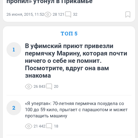
пропил» утонул в Прикамье
26 июня, 2015, 11:52
28 121
32
ТОП 5
В уфимский приют привезли
1
пермячку Марину, которая почти
ничего о себе не помнит.
Посмотрите, вдруг она вам
знакома
26 843
20
«Я упертая»: 70-летняя пермячка похудела со
2
100 до 59 кило, прыгает с парашютом и может
протащить машину
21 442
18