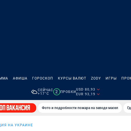
АММА
АФИША
ГОРОСКОП
КУРСЫ ВАЛЮТ
ZODY
ИГРЫ
ПРО
USD 80,93
СЕЙЧАС
2
ПРОБКИ
+17°C
EUR 93,19
Фото и подробности пожара на заводе масел
Гд
ИЯ НА УКРАИНЕ