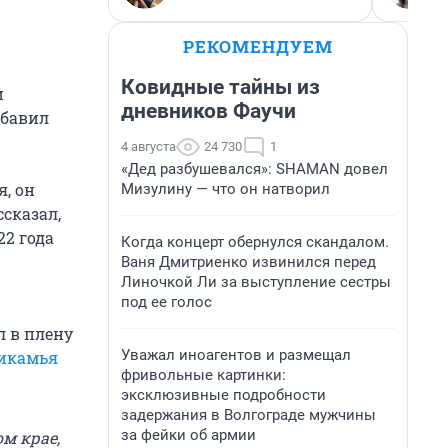
РЕКОМЕНДУЕМ
Ковидные тайны из
и
дневников Фаучи
обавил
4 августа
24 730
1
«Дед разбушевался»: SHAMAN довел
я, он
Мизулину — что он натворил
сказал,
22 года
Когда концерт обернулся скандалом.
Ваня Дмитриенко извинился перед
Линочкой Ли за выступление сестры
под ее голос
л в плену
Уважал иноагентов и размещал
рикамья
фривольные картинки:
эксклюзивные подробности
задержания в Волгограде мужчины
за фейки об армии
м крае,