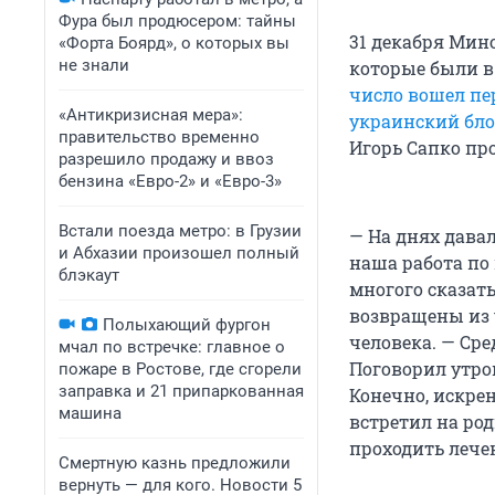
Фура был продюсером: тайны
31 декабря Мин
«Форта Боярд», о которых вы
не знали
которые были в
число вошел п
«Антикризисная мера»:
украинский бло
правительство временно
Игорь Сапко пр
разрешило продажу и ввоз
бензина «Евро-2» и «Евро-3»
Встали поезда метро: в Грузии
— На днях дава
и Абхазии произошел полный
наша работа по
блэкаут
многого сказат
возвращены из 
Полыхающий фургон
человека. — Ср
мчал по встречке: главное о
Поговорил утро
пожаре в Ростове, где сгорели
заправка и 21 припаркованная
Конечно, искре
машина
встретил на род
проходить лече
Смертную казнь предложили
вернуть — для кого. Новости 5