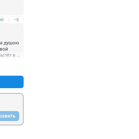
+0
–0
а душою 
вой 
астёт в 
+0
–0
равить