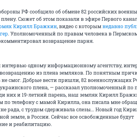
обороны РФ сообщило об обмене 82 российских военны
 плену. Сюжет об этом показали в эфире Первого кана
ермяк Кирилл Бражкин
, видео с которым
недавно пуб
гер
. Уполномоченный по правам человека в Пермском
окомментировал возвращение парня.
л интервью одному информационному агентству, инте
 возвращению из плена земляков. По понятным прич
ь не смог. Добрые вести пришли, 82 военнослужащих 
украинского плена, — рассказал уполномоченный по 
еди них и 19-летний парень, наш земляк Кирилл Бражк
м по телефону с мамой Кирилла, она писала мне обращ
нне рада, с трудом сдерживала слезы… Новый год Кири
ной земле, в России. Сейчас все освобожденные будут
ние и реабилитацию.