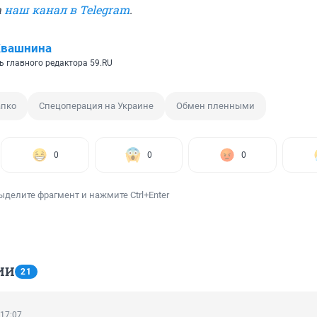
а
наш канал в Telegram
.
Квашнина
ь главного редактора 59.RU
апко
Спецоперация на Украине
Обмен пленными
0
0
0
ыделите фрагмент и нажмите Ctrl+Enter
ИИ
21
 17:07