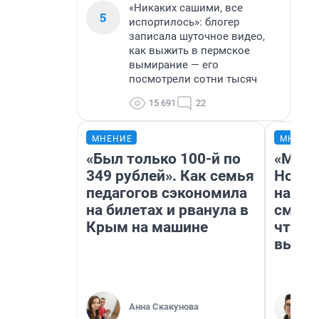
«Никаких сашими, все
5
испортилось»: блогер
записала шуточное видео,
как выжить в пермское
вымирание — его
посмотрели сотни тысяч
15 691
22
МНЕНИЕ
МНЕНИ
«Был только 100-й по
«Мы в
349 рублей». Как семья
Нолан
педагогов сэкономила
настр
на билетах и рванула в
смотр
Крым на машине
чтобы
выгля
Анна Скакунова