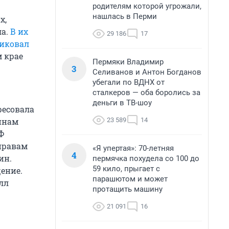
родителям которой угрожали,
нашлась в Перми
х,
ла.
В их
29 186
17
ликовал
 крае
Пермяки Владимир
3
Селиванов и Антон Богданов
убегали по ВДНХ от
сталкеров — оба боролись за
деньги в ТВ-шоу
ресовала
23 589
14
инам
РФ
правам
«Я упертая»: 70-летняя
4
ин.
пермячка похудела со 100 до
59 кило, прыгает с
ение.
парашютом и может
лл
протащить машину
21 091
16