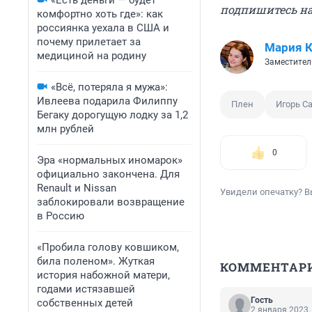
«Есть деньги — будет
подпишитесь н
комфортно хоть где»: как
россиянка уехала в США и
почему прилетает за
Мария 
медициной на родину
Заместител
«Всё, потеряла я мужа»:
Ивлеева подарила Филиппу
Плен
Игорь С
Бегаку дорогущую лодку за 1,2
млн рублей
0
Эра «нормальных иномарок»
официально закончена. Для
Renault и Nissan
Увидели опечатку? В
заблокировали возвращение
в Россию
«Пробила голову ковшиком,
била поленом». Жуткая
КОММЕНТАР
история набожной матери,
годами истязавшей
Гость
собственных детей
2 января 2023,