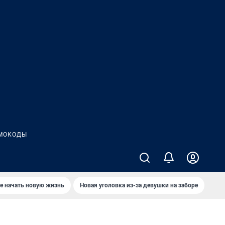
МОКОДЫ
е начать новую жизнь
Новая уголовка из-за девушки на заборе
Где