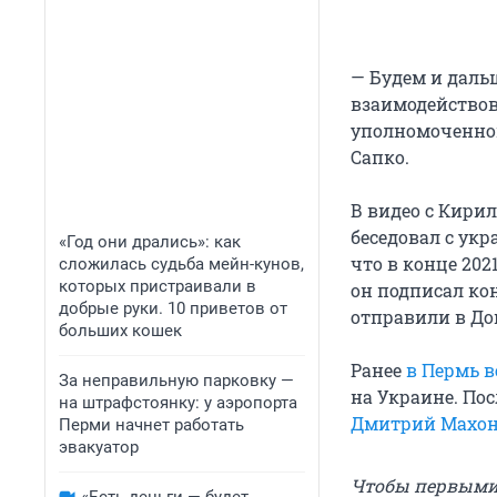
— Будем и даль
взаимодействов
уполномоченном
Сапко.
В видео с Кирил
беседовал с ук
«Год они дрались»: как
что в конце 202
сложилась судьба мейн-кунов,
которых пристраивали в
он подписал кон
добрые руки. 10 приветов от
отправили в Дон
больших кошек
Ранее
в Пермь 
За неправильную парковку —
на Украине. По
на штрафстоянку: у аэропорта
Дмитрий Махо
Перми начнет работать
эвакуатор
Чтобы первыми 