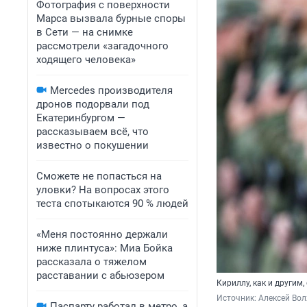
Фотография с поверхности
Марса вызвала бурные споры
в Сети — на снимке
рассмотрели «загадочного
ходящего человека»
Mercedes производителя
дронов подорвали под
Екатеринбургом —
рассказываем всё, что
известно о покушении
Сможете не попасться на
уловки? На вопросах этого
теста спотыкаются 90 % людей
«Меня постоянно держали
ниже плинтуса»: Миа Бойка
рассказала о тяжелом
расставании с абьюзером
Кириллу, как и другим
Источник: 
Алексей Вол
Паспарту работал в метро, а