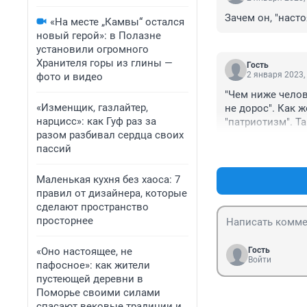
Зачем он, "наст
«На месте „Камвы“ остался
новый герой»: в Полазне
установили огромного
Хранителя горы из глины —
Гость
2 января 2023,
фото и видео
"Чем ниже челов
«Изменщик, газлайтер,
не дорос". Как 
нарцисс»: как Гуф раз за
"патриотизм". Та
разом разбивал сердца своих
пермском крае.
пассий
Маленькая кухня без хаоса: 7
правил от дизайнера, которые
сделают пространство
просторнее
«Оно настоящее, не
Гость
Войти
пафосное»: как жители
пустеющей деревни в
Поморье своими силами
спасают вековые традиции и