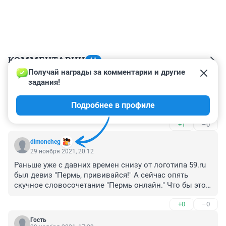
КОММЕНТАРИИ
41
Получай награды за комментарии и другие 
задания!
Гость
30 ноября 2021, 00:09
Подробнее в профиле
никто не верит в эту чушь
+1
–0
dimoncheg
29 ноября 2021, 20:12
Раньше уже с давних времен снизу от логотипа 59.ru 
был девиз "Пермь, прививайся!" А сейчас опять 
скучное словосочетание "Пермь онлайн." Что бы это 
значило? В редакции устраивают саботаж проклятые 
+0
–0
антиваксеры?
Гость