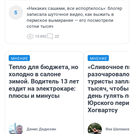
«Никаких сашими, все испортилось»: блогер
5
записала шуточное видео, как выжить в
пермское вымирание — его посмотрели
сотни тысяч
15 692
22
МНЕНИЕ
МНЕНИЕ
Тепло для бюджета, но
«Сливочное пи
холодно в салоне
разочаровало»
зимой. Водитель 13 лет
туристы запла
ездит на электрокаре:
тысяч, чтобы 
плюсы и минусы
день гулять по
Юрского перио
Хогвартсу
Денис Дедюхин
Яна Шаламова