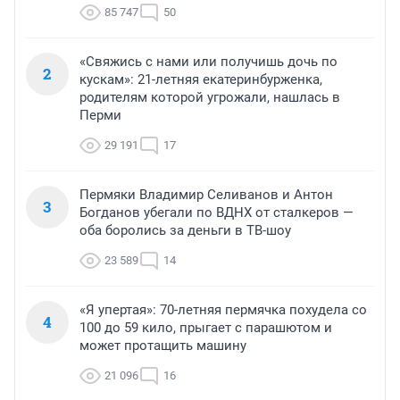
85 747
50
«Свяжись с нами или получишь дочь по
2
кускам»: 21-летняя екатеринбурженка,
родителям которой угрожали, нашлась в
Перми
29 191
17
Пермяки Владимир Селиванов и Антон
3
Богданов убегали по ВДНХ от сталкеров —
оба боролись за деньги в ТВ-шоу
23 589
14
«Я упертая»: 70-летняя пермячка похудела со
4
100 до 59 кило, прыгает с парашютом и
может протащить машину
21 096
16