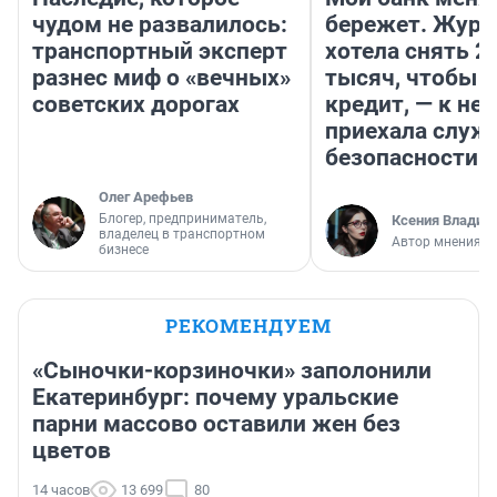
чудом не развалилось:
бережет. Журн
транспортный эксперт
хотела снять 2
разнес миф о «вечных»
тысяч, чтобы п
советских дорогах
кредит, — к не
приехала служ
безопасности
Олег Арефьев
Блогер, предприниматель,
Ксения Владим
владелец в транспортном
Автор мнения
бизнесе
РЕКОМЕНДУЕМ
«Сыночки-корзиночки» заполонили
Екатеринбург: почему уральские
парни массово оставили жен без
цветов
14 часов
13 699
80