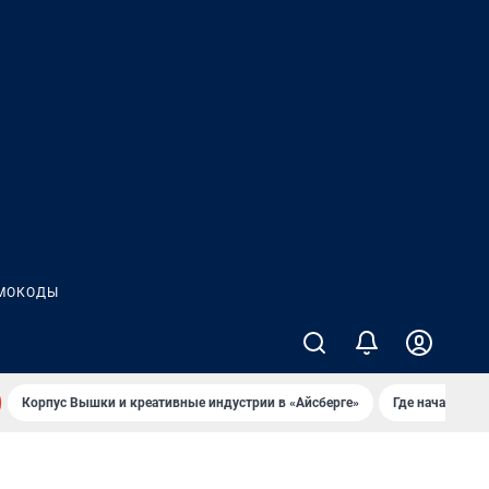
МОКОДЫ
Корпус Вышки и креативные индустрии в «Айсберге»
Где начать но