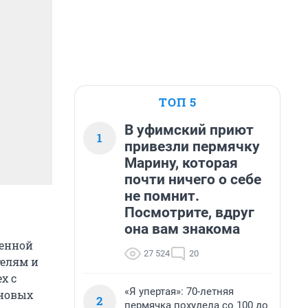
ТОП 5
В уфимский приют
1
привезли пермячку
Марину, которая
почти ничего о себе
не помнит.
Посмотрите, вдруг
она вам знакома
венной
27 524
20
телям и
х с
«Я упертая»: 70-летняя
 новых
2
пермячка похудела со 100 до