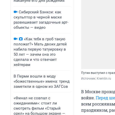
накануне его дня рождения
Сибирский Бэнкси: как
скульптор в черной маске
развешивает загадочные арт-
объекты — видео
«Как тебя в гроб такую
положат?» Мать двоих детей
набила первую татуировку в
50 лет — зачем она это
сделала и что отвечает
хейтерам
Путин выступил с пра
В Перми вошли в моду
Источник: 
Kremlin.ru
«божественные» имена: тренд
заметили в одном из ЗАГСов
В Москве прохо
войне.
Перед ше
«Финал не совпал с
ожиданиями»: стоит ли
всем россиянам
смотреть фильм «Старый
праздником, ра
орел» на большом экране —