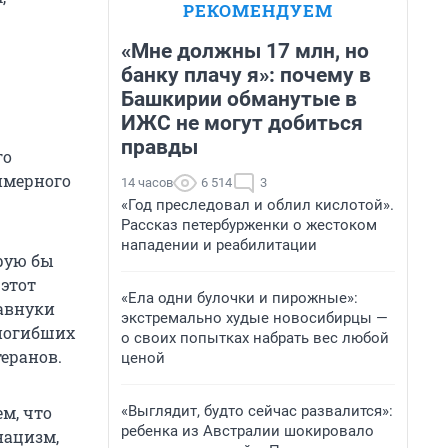
РЕКОМЕНДУЕМ
«Мне должны 17 млн, но
банку плачу я»: почему в
Башкирии обманутые в
ИЖС не могут добиться
правды
го
римерного
14 часов
6 514
3
«Год преследовал и облил кислотой».
Рассказ петербурженки о жестоком
нападении и реабилитации
орую бы
 этот
«Ела одни булочки и пирожные»:
равнуки
экстремально худые новосибирцы —
 погибших
о своих попытках набрать вес любой
теранов.
ценой
«Выглядит, будто сейчас развалится»:
м, что
ребенка из Австралии шокировало
нацизм,