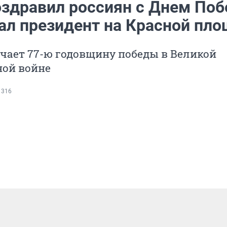
оздравил россиян с Днем Поб
зал президент на Красной пл
чает 77-ю годовщину победы в Великой
ной войне
 316