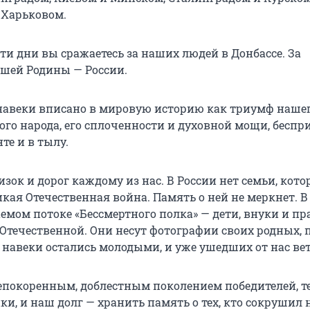
 Харьковом.
 эти дни вы сражаетесь за наших людей в Донбассе. За
ашей Родины — России.
а навеки вписано в мировую историю как триумф наше
ого народа, его сплоченности и духовной мощи, бесп
те и в тылу.
зок и дорог каждому из нас. В России нет семьи, кот
кая Отечественная война. Память о ней не меркнет. В
аемом потоке «Бессмертного полка» — дети, внуки и п
 Отечественной. Они несут фотографии своих родных,
 навеки остались молодыми, и уже ушедших от нас ве
покоренным, доблестным поколением победителей, те
и, и наш долг — хранить память о тех, кто сокрушил 