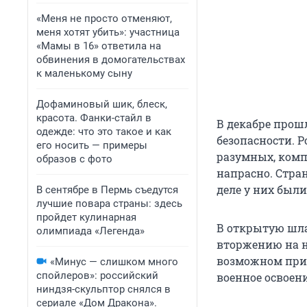
«Меня не просто отменяют,
меня хотят убить»: участница
«Мамы в 16» ответила на
обвинения в домогательствах
к маленькому сыну
Дофаминовый шик, блеск,
красота. Фанки-стайл в
В декабре прош
одежде: что это такое и как
безопасности. Р
его носить — примеры
разумных, комп
образов с фото
напрасно. Стран
деле у них был
В сентябре в Пермь съедутся
лучшие повара страны: здесь
пройдет кулинарная
В открытую шла
олимпиада «Легенда»
вторжению на н
возможном прио
«Минус — слишком много
спойлеров»: российский
военное освоен
ниндзя-скульптор снялся в
сериале «Дом Дракона».