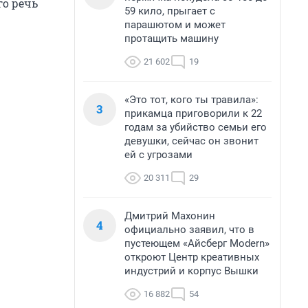
о речь
59 кило, прыгает с
парашютом и может
протащить машину
21 602
19
«Это тот, кого ты травила»:
3
прикамца приговорили к 22
годам за убийство семьи его
девушки, сейчас он звонит
ей с угрозами
20 311
29
Дмитрий Махонин
4
официально заявил, что в
пустеющем «Айсберг Modern»
откроют Центр креативных
индустрий и корпус Вышки
16 882
54