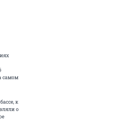
тиях
ё
а самом
ассе, к
вляли о
ое