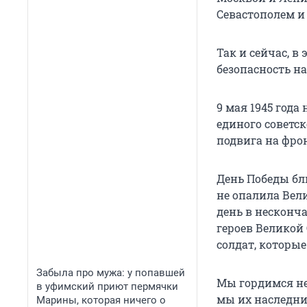
Севастополем и
Так и сейчас, в
безопасность н
9 мая 1945 год
единого советск
подвига на фрон
День Победы бли
не опалила Вели
день в несконч
героев Великой
солдат, которые
Забыла про мужа: у попавшей
Мы гордимся не
в уфимский приют пермячки
мы их наследник
Марины, которая ничего о