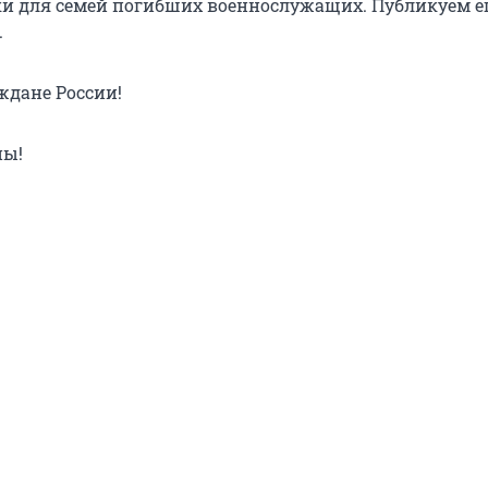
и для семей погибших военнослужащих. Публикуем ег
.
дане России!
ны!