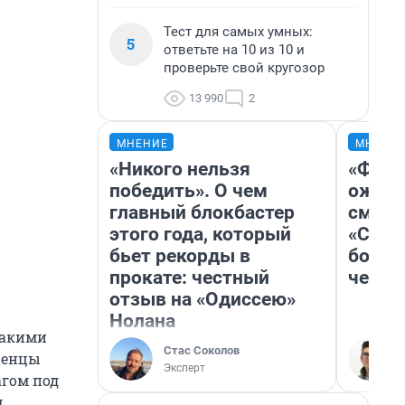
Тест для самых умных:
5
ответьте на 10 из 10 и
проверьте свой кругозор
13 990
2
МНЕНИЕ
МНЕНИ
«Никого нельзя
«Фина
победить». О чем
ожида
главный блокбастер
смотр
этого года, который
«Стар
бьет рекорды в
больш
прокате: честный
честн
отзыв на «Одиссею»
Нолана
такими
Стас Соколов
ченцы
Эксперт
агом под
,