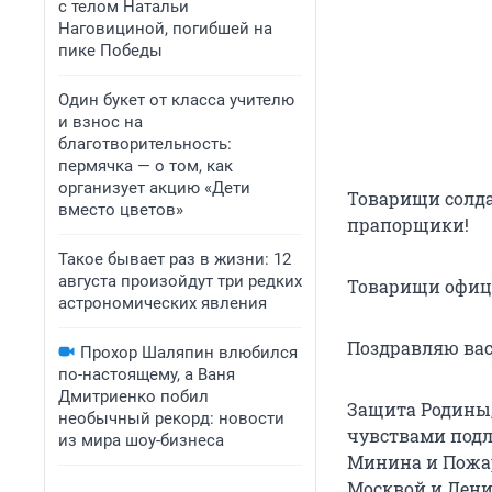
с телом Натальи
Наговициной, погибшей на
пике Победы
Один букет от класса учителю
и взнос на
благотворительность:
пермячка — о том, как
организует акцию «Дети
Товарищи солд
вместо цветов»
прапорщики!
Такое бывает раз в жизни: 12
августа произойдут три редких
Товарищи офице
астрономических явления
Поздравляю вас
Прохор Шаляпин влюбился
по-настоящему, а Ваня
Дмитриенко побил
Защита Родины, 
необычный рекорд: новости
чувствами подл
из мира шоу-бизнеса
Минина и Пожар
Москвой и Лени