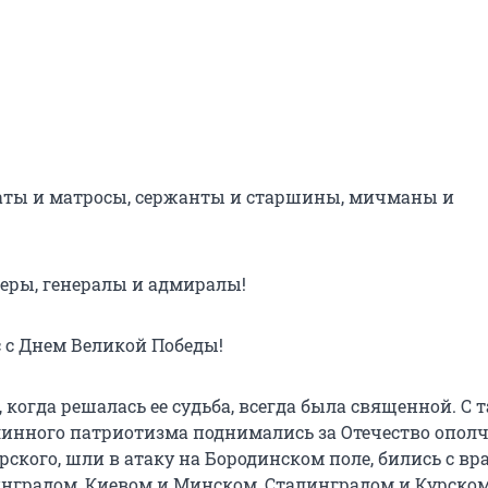
аты и матросы, сержанты и старшины, мичманы и
ры, генералы и адмиралы!
 с Днем Великой Победы!
когда решалась ее судьба, всегда была священной. С 
инного патриотизма поднимались за Отечество опол
ского, шли в атаку на Бородинском поле, бились с вр
нградом, Киевом и Минском, Сталинградом и Курском