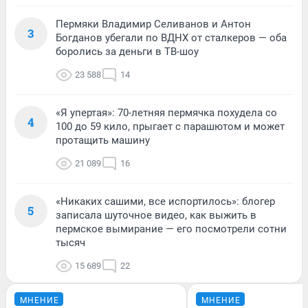
Пермяки Владимир Селиванов и Антон
3
Богданов убегали по ВДНХ от сталкеров — оба
боролись за деньги в ТВ-шоу
23 588
14
«Я упертая»: 70-летняя пермячка похудела со
4
100 до 59 кило, прыгает с парашютом и может
протащить машину
21 089
16
«Никаких сашими, все испортилось»: блогер
5
записала шуточное видео, как выжить в
пермское вымирание — его посмотрели сотни
тысяч
15 689
22
МНЕНИЕ
МНЕНИЕ