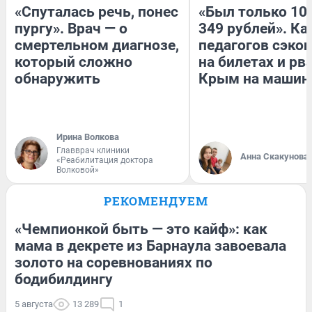
«Спуталась речь, понес
«Был только 100
пургу». Врач — о
349 рублей». Ка
смертельном диагнозе,
педагогов сэко
который сложно
на билетах и рв
обнаружить
Крым на машин
Ирина Волкова
Главврач клиники
Анна Скакунова
«Реабилитация доктора
Волковой»
РЕКОМЕНДУЕМ
«Чемпионкой быть — это кайф»: как
мама в декрете из Барнаула завоевала
золото на соревнованиях по
бодибилдингу
5 августа
13 289
1