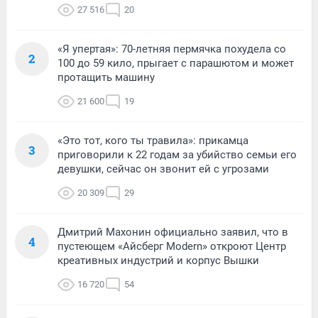
27 516
20
«Я упертая»: 70-летняя пермячка похудела со
2
100 до 59 кило, прыгает с парашютом и может
протащить машину
21 600
19
«Это тот, кого ты травила»: прикамца
3
приговорили к 22 годам за убийство семьи его
девушки, сейчас он звонит ей с угрозами
20 309
29
Дмитрий Махонин официально заявил, что в
4
пустеющем «Айсберг Modern» откроют Центр
креативных индустрий и корпус Вышки
16 720
54