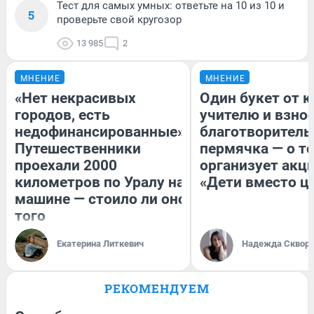
Тест для самых умных: ответьте на 10 из 10 и
5
проверьте свой кругозор
13 985
2
МНЕНИЕ
МНЕНИЕ
«Нет некрасивых
Один букет от к
городов, есть
учителю и взнос
недофинансированные».
благотворитель
Путешественники
пермячка — о то
проехали 2000
организует акц
километров по Уралу на
«Дети вместо ц
машине — стоило ли оно
того
Екатерина Литкевич
Надежда Сквор
РЕКОМЕНДУЕМ