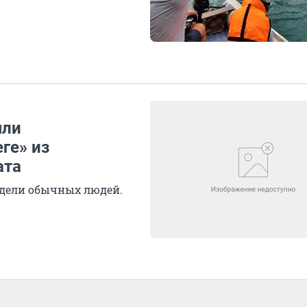
яли
ге» из
ата
идели обычных людей.