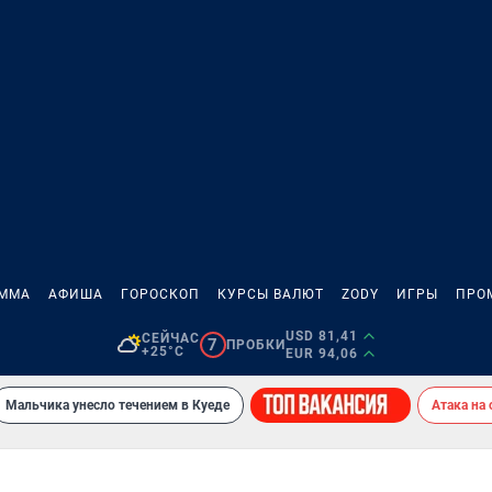
АММА
АФИША
ГОРОСКОП
КУРСЫ ВАЛЮТ
ZODY
ИГРЫ
ПРО
USD 81,41
СЕЙЧАС
7
ПРОБКИ
+25°C
EUR 94,06
Мальчика унесло течением в Куеде
Атака на