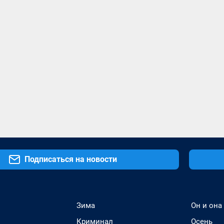
Подписаться на новости
Зима
Он и она
Криминал
Осень