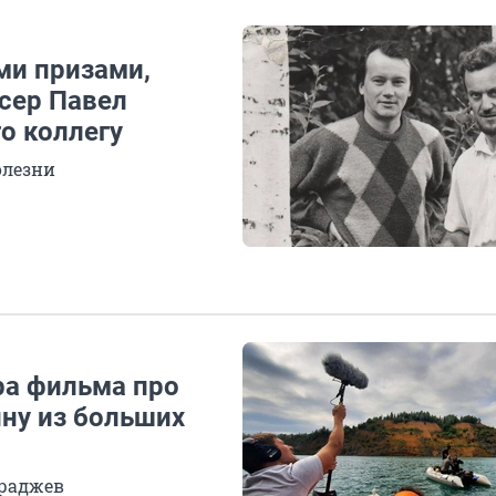
ми призами,
сер Павел
о коллегу
олезни
ра фильма про
ину из больших
араджев