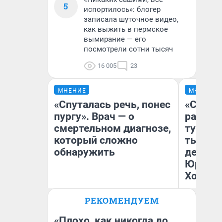
5
испортилось»: блогер
записала шуточное видео,
как выжить в пермское
вымирание — его
посмотрели сотни тысяч
16 005
23
МНЕНИЕ
МНЕНИЕ
«Спуталась речь, понес
«Сливо
пургу». Врач — о
разоча
смертельном диагнозе,
турист
который сложно
тысяч,
обнаружить
день гу
Юрског
Хогвар
Ирина Волкова
РЕКОМЕНДУЕМ
Главврач клиники
Ян
«Реабилитация доктора
Волковой»
«Плохо, как никогда до