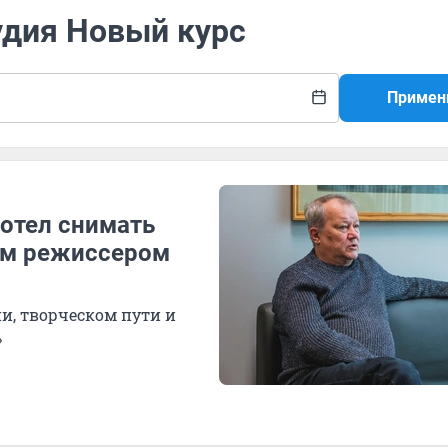
удия Новый курс
Примен
хотел снимать
им режиссером
и, творческом пути и
»