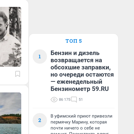
ТОП 5
Бензин и дизель
1
возвращается на
обсохшие заправки,
но очереди остаются
— еженедельный
Бензинометр 59.RU
86 175
51
В уфимский приют привезли
2
пермячку Марину, которая
почти ничего о себе не